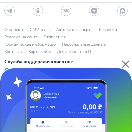
О проекте
СМИ о нас
Авторы и эксперты
Вакансии
Реклама на сайте
Отписаться
Юридическая информация
Персональные данные
Контакты
Карта сайта
Деятельность в IT
Служба поддержки клиентов:
support@bankiros.ru
В Max
В Телеграм
8 (800) 777-98-47
Пн-пт с 10:00 до 17:00
117342, Москва, ул. Бутлерова, дом 17,
БЦ Neo Geo, офис 4070
Банкирос.ру на Яндекс.Картах
Отписаться
ООО «АРСфин» используются
«cookie» файлы
, для индивидуализации