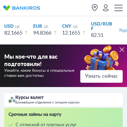
USD/RUB
USD
EUR
CNY
ЦБ
ЦБ
ЦБ
F
Кур
82.1665
94.8366
12.1655
82.51
Мы кое-что для вас
подготовили!
Узнайте, какие бонусы и специальные
ставки вам доступны
Узнать сейчас
Курсы валют
Ближайшие отделения с лучшим курсом
Срочные займы на карту
С отпиской от платных услуг