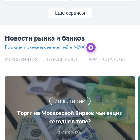
Еще сервисы
Новости рынка и банков
Больше полезных новостей в MAX
МЕРОПРИЯТИЯ
КУРСЫ ВАЛЮТ
КРИПТОВАЛЮТА
М
ИНВЕСТИЦИИ
Торги на Московской бирже: чьи акции
сегодня в топе?
07.08.2026