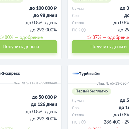
до 100 000 ₽
до 3
Сумма
до 98 дней
до
Срок
до 0.8% в день
до 0.8
Ставка
до 292.000%
до 2
ПСК
80
% — одобрение
37
% — одобрени
Получить деньги
Получить деньги
-Экспресс
Турбозайм
Лиц. № 2-11-01-77-000440
Лиц. № 65-13-030-
Первый бесплатно
до 50 000 ₽
до 5
Сумма
до 126 дней
до 1
Срок
до 0.8% в день
до 0.8
Ставка
до 292.800%
286.400 - 2
ПСК