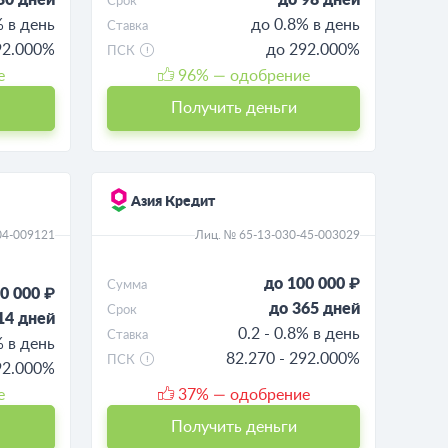
Срок
% в день
до 0.8% в день
Ставка
92.000%
до 292.000%
ПСК
е
96
% — одобрение
Получить деньги
Азия Кредит
04-009121
Лиц. № 65-13-030-45-003029
до 100 000 ₽
Сумма
0 000 ₽
до 365 дней
Срок
14 дней
0.2 - 0.8% в день
Ставка
% в день
82.270 - 292.000%
ПСК
292.000%
е
37
% — одобрение
Получить деньги