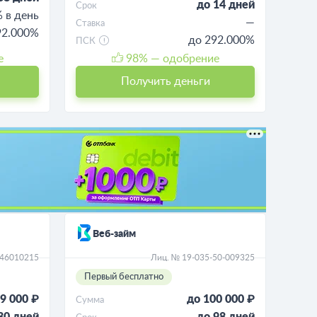
до 14 дней
Срок
% в день
—
Ставка
92.000%
до 292.000%
ПСК
е
98
% — одобрение
Получить деньги
Веб-займ
046010215
Лиц. № 19-035-50-009325
Первый бесплатно
9 000 ₽
до 100 000 ₽
Сумма
30 дней
до 98 дней