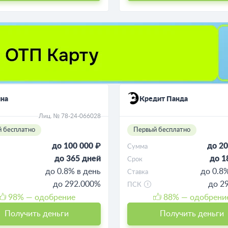
ина
Кредит Панда
Лиц. № 78-24-066028
 бесплатно
Первый бесплатно
до 100 000 ₽
до 20
Сумма
до 365 дней
до 1
Срок
до 0.8% в день
до 0.8
Ставка
до 292.000%
до 2
ПСК
98
% — одобрение
88
% — одобрени
Получить деньги
Получить деньги