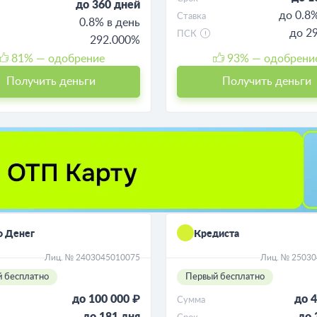
до 360 дней
до 0.8
Ставка
0.8% в день
до 2
ПСК
292.000%
81
% — одобрение
93
% — одобрени
Получить деньги
Получить деньги
о Денег
Кредиста
Лиц. № 2403045010075
Лиц. № 2503
 бесплатно
Первый бесплатно
до 100 000 ₽
до 4
Сумма
до 181 дня
до 