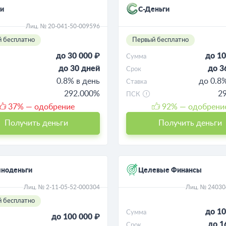
и
С-Деньги
Лиц. № 20-041-50-009596
 бесплатно
Первый бесплатно
до 30 000 ₽
до 10
Сумма
до 30 дней
до 3
Срок
0.8% в день
до 0.8
Ставка
292.000%
2
ПСК
37
% — одобрение
92
% — одобрени
Получить деньги
Получить деньги
чноденьги
Целевые Финансы
Лиц. № 2-11-05-52-000304
Лиц. № 2403
 бесплатно
до 10
Сумма
до 100 000 ₽
до 1
Срок