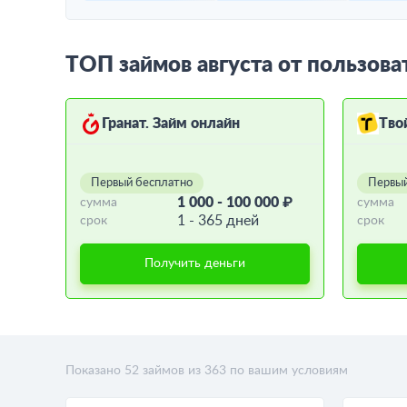
ТОП займов августа от пользова
Гранат. Займ онлайн
Тво
Первый бесплатно
Первый
1 000 - 100 000 ₽
сумма
сумма
1 - 365 дней
срок
срок
Получить деньги
Показано
52
займов из
363
по вашим условиям