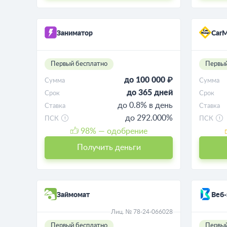
Заниматор
CarM
Первый бесплатно
Первый
до 100 000 ₽
Сумма
Сумма
до 365 дней
Срок
Срок
до 0.8% в день
Ставка
Ставка
до 292.000%
ПСК
ПСК
98
% — одобрение
Получить деньги
Займомат
Веб-
Лиц. № 78-24-066028
Первый бесплатно
Первый