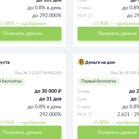
Срок
до 0.8% в день
до 0.8
Ставка
до 292.000%
до 2
ПСК
88
% — одобрение
90
% — одобрени
Получить деньги
Получить деньги
уста
Деньги на дом
Лиц. № 2-12-07-54-001243
Лиц. № 19-035-
 бесплатно
Первый бесплатно
до 30 000 ₽
до 2
Сумма
до 31 дня
до 
Срок
до 0.8% в день
до 0.8
Ставка
292.000%
2.621 - 
ПСК
96
% — одобрение
80
% — одобрени
Получить деньги
Получить деньги