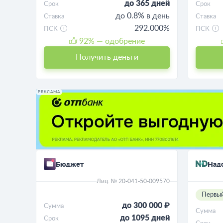
до 365 дней
Срок
Срок
до 0.8% в день
Ставка
Ставка
292.000%
ПСК
ПСК
92
% — одобрение
Получить деньги
РЕКЛАМА
Бюджет
Над
Лиц. № 20-041-50-009570
Первый
до 300 000 ₽
Сумма
Сумма
до 1095 дней
Срок