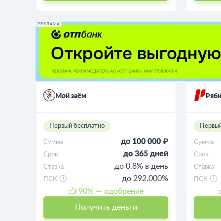
РЕКЛАМА
Мой заём
Ряб
Первый бесплатно
Первый
до 100 000 ₽
Сумма
Сумма
до 365 дней
Срок
Срок
до 0.8% в день
Ставка
Ставка
до 292.000%
ПСК
ПСК
90
% — одобрение
Получить деньги