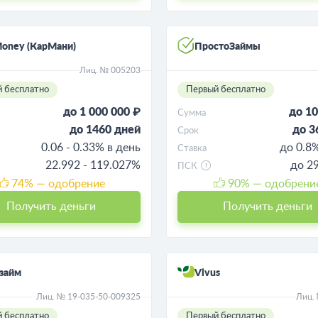
oney (КарМани)
ПростоЗаймы
Лиц. № 005203
 бесплатно
Первый бесплатно
до 1 000 000 ₽
до 10
Сумма
до 1460 дней
до 3
Срок
0.06 - 0.33% в день
до 0.8
Ставка
22.992 - 119.027%
до 2
ПСК
74
% — одобрение
90
% — одобрени
Получить деньги
Получить деньги
займ
Vivus
Лиц. № 19-035-50-009325
Лиц.
 бесплатно
Первый бесплатно