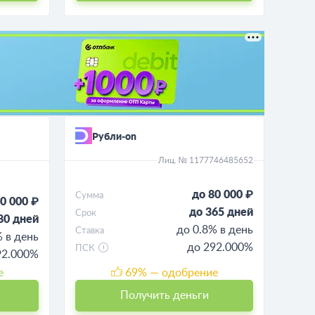
Рубли-on
Лиц. № 1177746485652
до 80 000 ₽
Сумма
0 000 ₽
до 365 дней
Срок
80 дней
до 0.8% в день
Ставка
% в день
до 292.000%
ПСК
92.000%
е
69
% — одобрение
Получить деньги