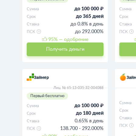
до 100 000 ₽
Сумма
Сумма
до 365 дней
Срок
Срок
до 0.8% в день
Ставка
Ставка
до 292.000%
ПСК
ПСК
95
% — одобрение
Получить деньги
Займер
Займ
Лиц. № 65-13-035-32-004088
Первый бесплатно
Сумма
до 100 000 ₽
Сумма
Срок
до 180 дней
Срок
Ставка
0.65% в день
Ставка
ПСК
138.700 - 292.000%
ПСК