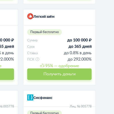
Легкий заём
Первый бесплатно
0 000 ₽
до 100 000 ₽
Сумма
65 дней
до 365 дней
Срок
% в день
до 0.8% в день
Ставка
92.000%
до 292.000%
ПСК
е
95
% — одобрение
Получить деньги
Смсфинанс
 № 005778
Лиц. № 005778
Первый бесплатно