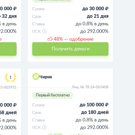
0 000 ₽
до 30 000 ₽
Сумма
 32 дня
до 21 дня
Срок
% в день
до 0.8% в день
Ставка
92.000%
до 292.000%
ПСК
е
48
% — одобрение
Получить деньги
Чирик
1
Лиц. № 78-24-065408
45-003951
Первый бесплатно
до 100 000 ₽
0 000 ₽
Сумма
до 180 дней
68 дней
Срок
до 0.8% в день
% в день
Ставка
до 292.000%
92.000%
ПСК