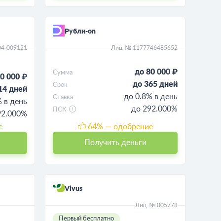
Рубли-on
04-009121
Лиц. № 1177746485652
до 80 000 ₽
Сумма
0 000 ₽
до 365 дней
Срок
14 дней
до 0.8% в день
Ставка
% в день
до 292.000%
ПСК
292.000%
е
64
% — одобрение
Получить деньги
Vivus
Лиц. № 005778
Первый бесплатно