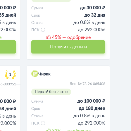
0 000 ₽
до 30 000 ₽
Сумма
65 дней
до 32 дня
Срок
% в день
до 0.8% в день
Ставка
92.000%
до 292.000%
ПСК
е
45
% — одобрение
Получить деньги
Чирик
1
Лиц. № 78-24-065408
45-003951
Первый бесплатно
до 100 000 ₽
0 000 ₽
Сумма
до 180 дней
68 дней
Срок
до 0.8% в день
% в день
Ставка
до 292.000%
92.000%
ПСК
е
83
% — одобрение