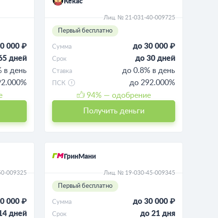
Кекас
Лиц. № 21-031-40-009725
Первый бесплатно
0 000 ₽
до 30 000 ₽
Сумма
65 дней
до 30 дней
Срок
% в день
до 0.8% в день
Ставка
92.000%
до 292.000%
ПСК
е
94
% — одобрение
Получить деньги
ГринМани
50-009325
Лиц. № 19-030-45-009345
Первый бесплатно
0 000 ₽
до 30 000 ₽
Сумма
14 дней
до 21 дня
Срок