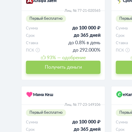
Альфа Заём
Сро
Лиц. № 77-21-020565
Первый бесплатно
Первый
до 100 000 ₽
Сумма
Сумма
до 365 дней
Срок
Срок
до 0.8% в день
Ставка
Ставка
до 292.000%
ПСК
ПСК
93
% — одобрение
Получить деньги
Мама Кеш
еКап
Лиц. № 77-23-149106
Первый бесплатно
Первый
до 100 000 ₽
Сумма
Сумма
до 365 дней
Срок
Срок