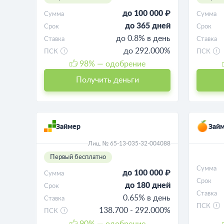
до 100 000 ₽
Сумма
Сумма
до 365 дней
Срок
Срок
до 0.8% в день
Ставка
Ставка
до 292.000%
ПСК
ПСК
98
% — одобрение
Получить деньги
Займер
Займ
Лиц. № 65-13-035-32-004088
Первый бесплатно
Сумма
до 100 000 ₽
Сумма
Срок
до 180 дней
Срок
Ставка
0.65% в день
Ставка
ПСК
138.700 - 292.000%
ПСК
90
% — одобрение