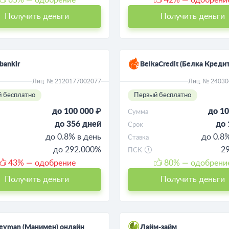
Получить деньги
Получить деньги
bankir
BelkaCredit (Белка Кредит
Лиц. № 2120177002077
Лиц. № 2403
 бесплатно
Первый бесплатно
до 100 000 ₽
до 10
Сумма
до 356 дней
до 
Срок
до 0.8% в день
до 0.8
Ставка
до 292.000%
2
ПСК
43
% — одобрение
80
% — одобрени
Получить деньги
Получить деньги
eyman (Манимен) онлайн
Лайм-займ