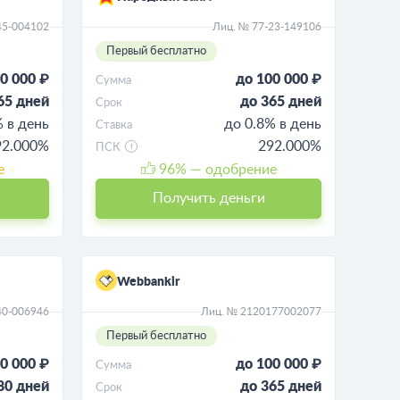
45-004102
Лиц. № 77-23-149106
Первый бесплатно
0 000 ₽
до 100 000 ₽
Сумма
65 дней
до 365 дней
Срок
% в день
до 0.8% в день
Ставка
92.000%
292.000%
ПСК
е
96
% — одобрение
Получить деньги
Webbankir
40-006946
Лиц. № 2120177002077
Первый бесплатно
0 000 ₽
до 100 000 ₽
Сумма
80 дней
до 365 дней
Срок