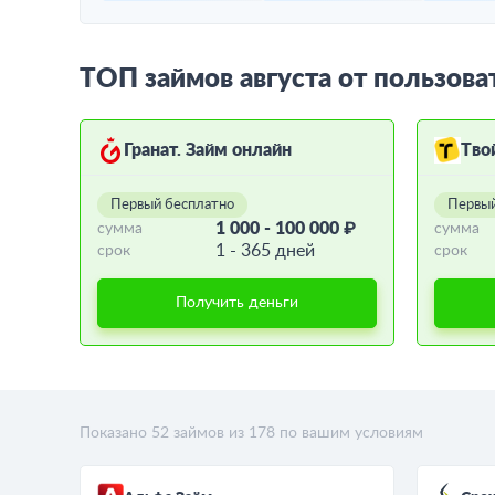
ТОП займов августа от пользова
Гранат. Займ онлайн
Тво
Первый бесплатно
Первый
1 000 - 100 000 ₽
сумма
сумма
1 - 365 дней
срок
срок
Получить деньги
Показано
52
займов из
178
по вашим условиям