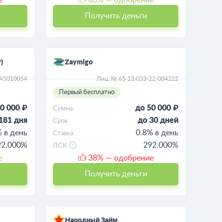
Получить деньги
)
Zaymigo
045010054
Лиц. № 65-13-033-22-004222
Первый бесплатно
0 000 ₽
до 50 000 ₽
Сумма
181 дня
до 30 дней
Срок
% в день
0.8% в день
Ставка
92.000%
292.000%
ПСК
е
38
% — одобрение
Получить деньги
Народный Займ