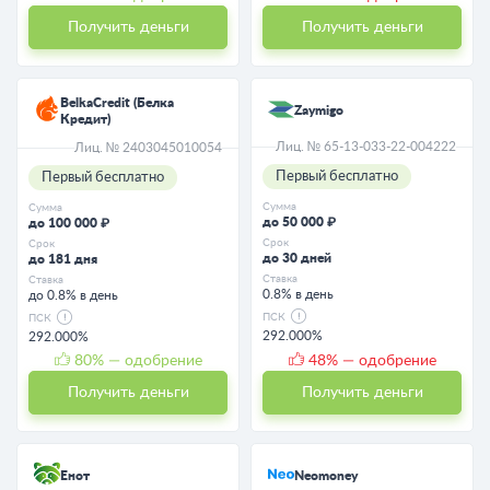
Получить деньги
Получить деньги
BelkaCredit (Белка
Zaymigo
Кредит)
Лиц. № 65-13-033-22-004222
Лиц. № 2403045010054
Первый бесплатно
Первый бесплатно
Сумма
Сумма
до 50 000 ₽
до 100 000 ₽
Срок
Срок
до 30 дней
до 181 дня
Ставка
Ставка
0.8% в день
до 0.8% в день
ПСК
ПСК
292.000%
292.000%
80
% — одобрение
48
% — одобрение
Получить деньги
Получить деньги
Енот
Neomoney