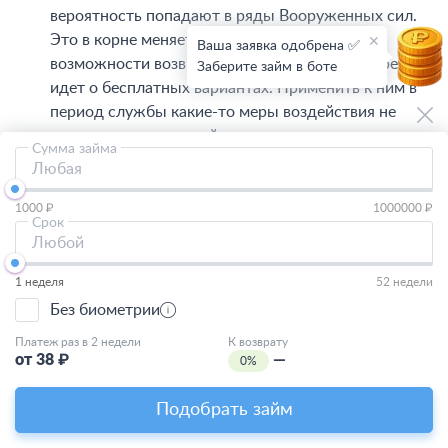
вероятность попадают в ряды Вооруженных сил.
Это в корне меняет их положение и лишает
Ваша заявка одобрена ✅
возможности возвращать займы, даже если речь
Заберите займ в боте
идет о бесплатных вариантах. Применить к ним в
период службы какие-то меры воздействия не
удастся – погасить займ они смогут лишь после
Сумма займа
возвращения.
Любая
Молодые женщины уходят в декрет еще более
1000 ₽
1000000 ₽
внезапно, чем мужчины в армию. Но их
Срок
материально положение также сильно меняется, а
Любой
право требовать от них деньги ограничено
1 неделя
52 недели
законом.
Без биометрии
Следующая претензия к молодым заемщикам
Платеж раз в 2 недели
К возврату
чисто психологическая. Не все молодые люди
от
38
₽
—
0%
достаточно самостоятельны, не все умеют хорошо
контролировать свои финансы и не учитывают эти
Подобрать займ
нюансы в момент оформления заявки. Навык
считать деньги еще не выработался, потому