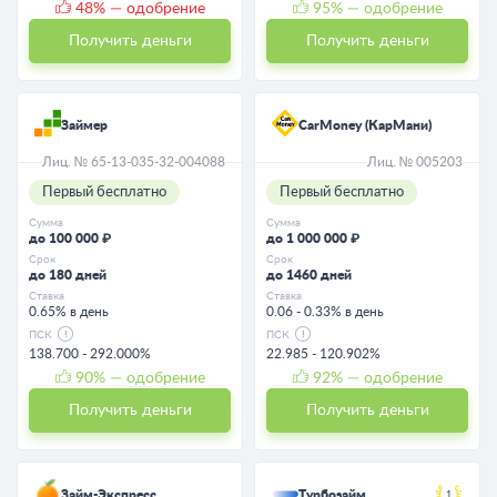
48
% — одобрение
95
% — одобрение
Получить деньги
Получить деньги
Займер
CarMoney (КарМани)
Лиц. № 65-13-035-32-004088
Лиц. № 005203
Первый бесплатно
Первый бесплатно
Сумма
Сумма
до 100 000 ₽
до 1 000 000 ₽
Срок
Срок
до 180 дней
до 1460 дней
Ставка
Ставка
0.65% в день
0.06 - 0.33% в день
ПСК
ПСК
138.700 - 292.000%
22.985 - 120.902%
90
% — одобрение
92
% — одобрение
Получить деньги
Получить деньги
Займ-Экспресс
Турбозайм
1