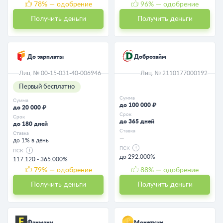
78
% — одобрение
96
% — одобрение
Получить деньги
Получить деньги
До зарплаты
Доброзайм
Лиц. № 00-15-031-40-006946
Лиц. № 2110177000192
Первый бесплатно
Сумма
Сумма
до 100 000 ₽
до 20 000 ₽
Срок
Срок
до 365 дней
до 180 дней
Ставка
Ставка
—
до 1% в день
ПСК
ПСК
до 292.000%
117.120 - 365.000%
79
% — одобрение
88
% — одобрение
Получить деньги
Получить деньги
Фанмани
Монеткин