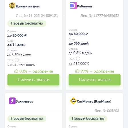
Деньги на дом
Рубли-on
Лиц. № 19-035-04-009121
Лиц. № 1177746485652
Первый бесплатно
Сумма
Сумма
до 80 000 ₽
до 20 000 ₽
Срок
Срок
до 365 дней
до 14 дней
Ставка
Ставка
до 0.8% в день
до 0.8% в день
ПСК
ПСК
до 292.000%
2.621 - 292.000%
80
% — одобрение
97
% — одобрение
Получить деньги
Получить деньги
Заниматор
CarMoney (КарМани)
Лиц. № 005203
Первый бесплатно
Первый бесплатно
Сумма
Сумма