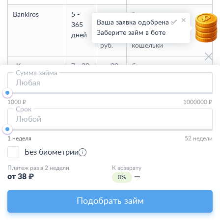
Bankiros
5 -
до
банковская карта,
Ваша заявка одобрена ✅
365
500
банковский счет,
Заберите займ в боте
дней
000
ЮMoney и другие
руб.
кошельки
еКапуста
7 - 30
до 30
банковская карта,
Сумма займа
дней
000
ЮMoney
Любая
руб.
1000 ₽
1000000 ₽
Турбозайм
7 -
до
банковская карта
Срок
168
100
Любой
дней
000
руб.
1 неделя
52 недели
Без биометрии
Zaimsrazu
61 -
до 80
банковская карта,
Платеж раз в 2 недели
К возврату
365
000
Яндекс деньги и
от
38
₽
—
0%
дней
руб.
другие кошельки
Подобрать займ
Займы без паспорта на карту