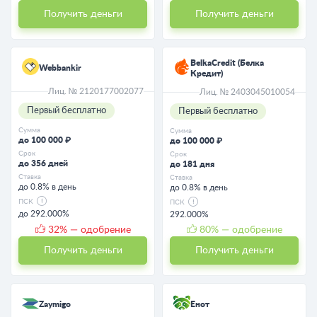
Получить деньги
Получить деньги
BelkaCredit (Белка
Webbankir
Кредит)
Лиц. № 2120177002077
Лиц. № 2403045010054
Первый бесплатно
Первый бесплатно
Сумма
Сумма
до 100 000 ₽
до 100 000 ₽
Срок
Срок
до 356 дней
до 181 дня
Ставка
Ставка
до 0.8% в день
до 0.8% в день
ПСК
ПСК
до 292.000%
292.000%
32
% — одобрение
80
% — одобрение
Получить деньги
Получить деньги
Zaymigo
Енот