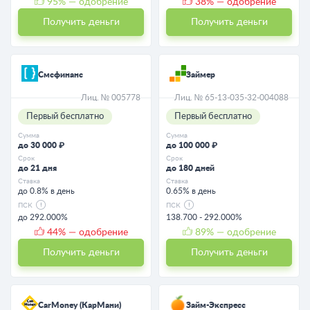
95
% — одобрение
38
% — одобрение
Получить деньги
Получить деньги
Смсфинанс
Займер
Лиц. № 005778
Лиц. № 65-13-035-32-004088
Первый бесплатно
Первый бесплатно
Сумма
Сумма
до 30 000 ₽
до 100 000 ₽
Срок
Срок
до 21 дня
до 180 дней
Ставка
Ставка
до 0.8% в день
0.65% в день
ПСК
ПСК
до 292.000%
138.700 - 292.000%
44
% — одобрение
89
% — одобрение
Получить деньги
Получить деньги
CarMoney (КарМани)
Займ-Экспресс