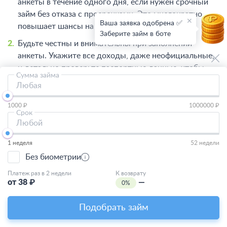
анкеты в течение одного дня, если нужен срочный
займ без отказа с просрочками. Это многократно
Ваша заявка одобрена ✅
повышает шансы на одобрение;
Заберите займ в боте
Будьте честны и внимательны при заполнении
анкеты. Укажите все доходы, даже неофициальные,
и детально проверьте паспортные данные, чтобы
Сумма займа
оформить займ без отказа с просрочками;
Любая
Не запрашивайте максимальную сумму. При первом
1000 ₽
1000000 ₽
обращении в сложной ситуации попросите немного
Срок
(5-10 тыс. руб.). Это продемонстрирует вашу
Любой
адекватность и повысит доверие – взять займ с
1 неделя
52 недели
просрочками срочно будет проще.
Без биометрии
Как новый займ может помочь
Платеж раз в 2 недели
К возврату
исправить кредитную историю
от
38
₽
—
0%
Взять займ с просрочками и вовремя его погасить – это
Подобрать займ
лучший способ начать реабилитацию вашей КИ.