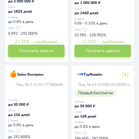
до 5 000 000 ₽
до 1 000 000 ₽
Срок
Срок
до 1825 дней
до 1460 дней
Ставка
Ставка
до 0.8% в день
0.06 - 0.33% в день
ПСК
ПСК
0.092 - 292.000%
22.985 - 120.902%
95
% — одобрение
91
% — одобрение
Получить деньги
Получить деньги
Займ-Экспресс
Турбозайм
1
Лиц. № 2-11-01-77-000440
Лиц. № 65-13-030-45-003951
Первый бесплатно
Сумма
Сумма
до 50 000 ₽
до 50 000 ₽
Срок
Срок
до 126 дней
до 168 дней
Ставка
Ставка
до 0.8% в день
до 0.8% в день
ПСК
ПСК
до 292.800%
286.400 - 292.000%