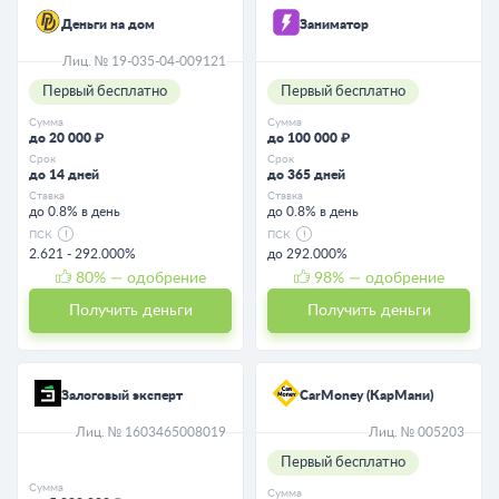
Деньги на дом
Заниматор
Лиц. № 19-035-04-009121
Первый бесплатно
Первый бесплатно
Сумма
Сумма
до 20 000 ₽
до 100 000 ₽
Срок
Срок
до 14 дней
до 365 дней
Ставка
Ставка
до 0.8% в день
до 0.8% в день
ПСК
ПСК
2.621 - 292.000%
до 292.000%
80
% — одобрение
98
% — одобрение
Получить деньги
Получить деньги
Залоговый эксперт
CarMoney (КарМани)
Лиц. № 1603465008019
Лиц. № 005203
Первый бесплатно
Сумма
Сумма