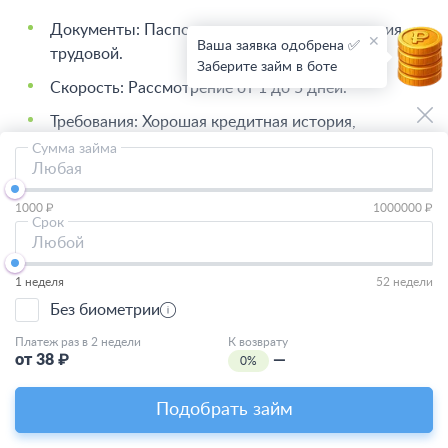
Документы: Паспорт, справка о доходах, копия
Ваша заявка одобрена ✅
трудовой.
Заберите займ в боте
Скорость: Рассмотрение от 1 до 5 дней.
Требования: Хорошая кредитная история,
официальная работа.
Сумма займа
Любая
Вывод: если вам нужна наличка займ срочно и без
1000 ₽
1000000 ₽
лишней бюрократии, микрозаймы наличными – ваш
Срок
выбор.
Любой
При этом намереваясь оформить микрозайм, помните:
1 неделя
52 недели
обычно этот вариант предполагает более высокие
Без биометрии
процентные ставки по сравнению с банковскими
Платеж раз в 2 недели
К возврату
кредитами.
от
38
₽
—
0%
Часто задаваемые вопросы
Подобрать займ