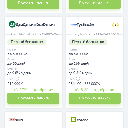
Получить деньги
Получить деньги
ДамДеньги (DaмDeньги)
Турбозайм
1
Лиц. № 65-13-033-94-002696
Лиц. № 65-13-030-45-003951
Первый бесплатно
Первый бесплатно
Сумма
Сумма
до 30 000 ₽
до 50 000 ₽
Срок
Срок
до 30 дней
до 168 дней
Ставка
Ставка
до 0.8% в день
до 0.8% в день
ПСК
ПСК
292.000%
286.400 - 292.000%
97
% — одобрение
81
% — одобрение
Получить деньги
Получить деньги
Лига
eБабос