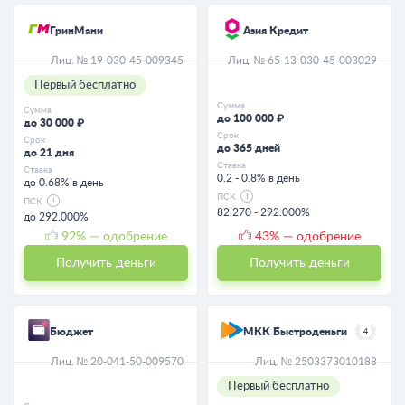
ГринМани
Азия Кредит
Лиц. № 19-030-45-009345
Лиц. № 65-13-030-45-003029
Первый бесплатно
Сумма
Сумма
до 100 000 ₽
до 30 000 ₽
Срок
Срок
до 365 дней
до 21 дня
Ставка
Ставка
0.2 - 0.8% в день
до 0.68% в день
ПСК
ПСК
82.270 - 292.000%
до 292.000%
92
% — одобрение
43
% — одобрение
Получить деньги
Получить деньги
Бюджет
МКК Быстроденьги
4
Лиц. № 20-041-50-009570
Лиц. № 2503373010188
Первый бесплатно