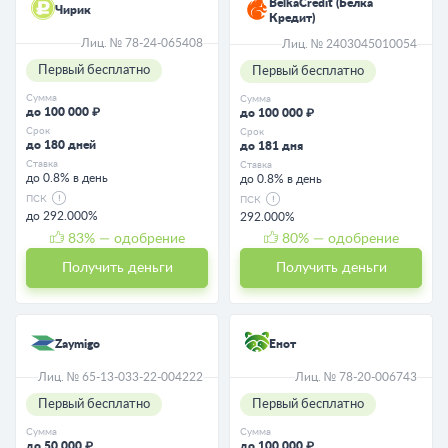
BelkaCredit (Белка
Чирик
Кредит)
Лиц. № 78-24-065408
Лиц. № 2403045010054
Первый бесплатно
Первый бесплатно
Сумма
Сумма
до 100 000 ₽
до 100 000 ₽
Срок
Срок
до 180 дней
до 181 дня
Ставка
Ставка
до 0.8% в день
до 0.8% в день
ПСК
ПСК
до 292.000%
292.000%
83
% — одобрение
80
% — одобрение
Получить деньги
Получить деньги
Zaymigo
Енот
Лиц. № 65-13-033-22-004222
Лиц. № 78-20-006743
Первый бесплатно
Первый бесплатно
Сумма
Сумма
до 50 000 ₽
до 100 000 ₽