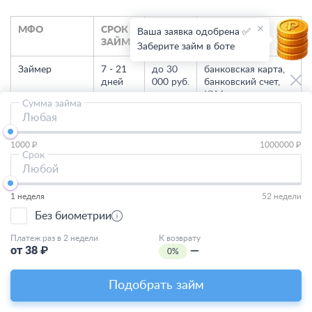
МФО
СРОК
СУММА
СПОСОБ
Ваша заявка одобрена ✅
ЗАЙМА
ПОЛУЧЕНИЯ
Заберите займ в боте
Займер
7 - 21
до 30
банковская карта,
дней
000 руб.
банковский счет,
ЮMoney
Сумма займа
Любая
Creditplus
5 - 20
до 15
банковская карта,
дней
000 руб.
банковский счет
1000 ₽
1000000 ₽
Срок
GreenMoney
5 - 35
до 35
банковская карта
Любой
дней
000 руб.
1 неделя
52 недели
Монеткин
14 -
до 100
банковская карта
168
000 руб.
Без биометрии
дней
Платеж раз в 2 недели
К возврату
от
38
₽
—
0%
Joymoney
10 -
до 100
банковская карта
168
000 руб.
дней
Подобрать займ
OneClickMoney
6 - 60
до 30
банковская карта