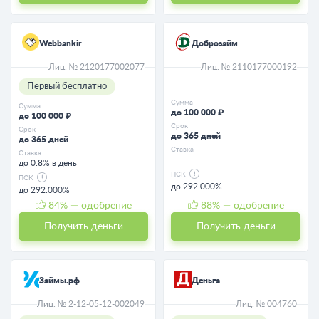
Webbankir
Доброзайм
Лиц. № 2120177002077
Лиц. № 2110177000192
Первый бесплатно
Сумма
Сумма
до 100 000 ₽
до 100 000 ₽
Срок
Срок
до 365 дней
до 365 дней
Ставка
Ставка
—
до 0.8% в день
ПСК
ПСК
до 292.000%
до 292.000%
84
% — одобрение
88
% — одобрение
Получить деньги
Получить деньги
Займы.рф
Деньга
Лиц. № 2-12-05-12-002049
Лиц. № 004760