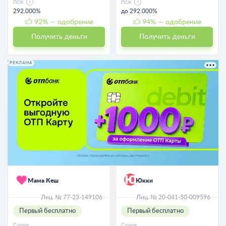
ПСК
ПСК
292.000%
до 292.000%
92
% — одобрение
94
% — одобрение
Получить деньги
Получить деньги
РЕКЛАМА
Мама Кеш
Юкки
Лиц. № 77-23-149106
Лиц. № 20-041-50-009596
Первый бесплатно
Первый бесплатно
Сумма
Сумма