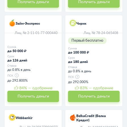
Получить деньги
Получить деньги
Займ-Экспресс
Чирик
Лиц. № 2-11-01-77-000440
Лиц. № 78-24-065408
Первый бесплатно
Сумма
Сумма
до 50 000 ₽
до 100 000 ₽
Срок
Срок
до 126 дней
до 180 дней
Ставка
Ставка
до 0.8% в день
до 0.8% в день
ПСК
ПСК
до 292.800%
до 292.000%
84
% — одобрение
83
% — одобрение
Получить деньги
Получить деньги
BelkaCredit (Белка
Webbankir
Кредит)