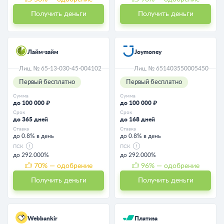
Получить деньги
Получить деньги
Лайм-займ
Joymoney
Лиц. № 65-13-030-45-004102
Лиц. № 651403550005450
Первый бесплатно
Первый бесплатно
Сумма
Сумма
до 100 000 ₽
до 100 000 ₽
Срок
Срок
до 365 дней
до 168 дней
Ставка
Ставка
до 0.8% в день
до 0.8% в день
ПСК
ПСК
до 292.000%
до 292.000%
70
% — одобрение
96
% — одобрение
Получить деньги
Получить деньги
Webbankir
Платиза