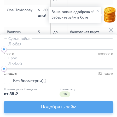
OneClickMoney
6 - 60
до 30
банковская карта
Ваша заявка одобрена ✅
дней
000
Заберите займ в боте
руб.
Bankiros
5 -
до
банковская карта,
365
500
банковский счет,
Сумма займа
дней
000
ЮMoney и другие
Любая
руб.
кошельки
1000 ₽
1000000 ₽
Срок
еКапуста
7 - 30
до 30
банковская карта,
Любой
дней
000
ЮMoney
руб.
1 неделя
52 недели
Без биометрии
Турбозайм
7 -
до
банковская карта
168
100
Платеж раз в 2 недели
К возврату
дней
000
от
38
₽
—
0%
руб.
Подобрать займ
Zaimsrazu
61 -
до 80
банковская карта,
365
000
Яндекс деньги и