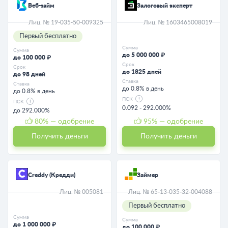
Веб-займ
Залоговый эксперт
Лиц. № 19-035-50-009325
Лиц. № 1603465008019
Первый бесплатно
Сумма
Сумма
до 5 000 000 ₽
до 100 000 ₽
Срок
Срок
до 1825 дней
до 98 дней
Ставка
Ставка
до 0.8% в день
до 0.8% в день
ПСК
ПСК
0.092 - 292.000%
до 292.000%
80
% — одобрение
95
% — одобрение
Получить деньги
Получить деньги
Creddy (Кредди)
Займер
Лиц. № 005081
Лиц. № 65-13-035-32-004088
Первый бесплатно
Сумма
Сумма
до 1 000 000 ₽
до 100 000 ₽