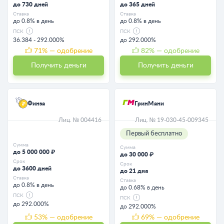
до 730 дней
до 365 дней
Ставка
Ставка
до 0.8% в день
до 0.8% в день
ПСК
ПСК
36.384 - 292.000%
до 292.000%
71
% — одобрение
82
% — одобрение
Получить деньги
Получить деньги
Финза
ГринМани
Лиц. № 004416
Лиц. № 19-030-45-009345
Первый бесплатно
Сумма
Сумма
до 5 000 000 ₽
до 30 000 ₽
Срок
Срок
до 3600 дней
до 21 дня
Ставка
Ставка
до 0.8% в день
до 0.68% в день
ПСК
ПСК
до 292.000%
до 292.000%
53
% — одобрение
69
% — одобрение