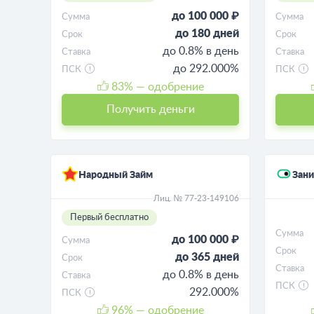
до 100 000 ₽
Сумма
Сумма
до 180 дней
Срок
Срок
до 0.8% в день
Ставка
Ставка
до 292.000%
ПСК
ПСК
83
% — одобрение
Получить деньги
Народный Займ
Зан
Лиц. № 77-23-149106
Первый бесплатно
Сумма
до 100 000 ₽
Сумма
Срок
до 365 дней
Срок
Ставка
до 0.8% в день
Ставка
ПСК
292.000%
ПСК
96
% — одобрение