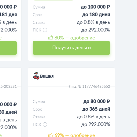
0 000 ₽
до 100 000 ₽
Сумма
181 дня
до 180 дней
Срок
% в день
до 0.8% в день
Ставка
92.000%
до 292.000%
ПСК
е
80
% — одобрение
Получить деньги
Вишня
25-203231
Лиц. № 1177746485652
до 80 000 ₽
Сумма
0 000 ₽
до 365 дней
Срок
80 дней
до 0.8% в день
Ставка
% в день
до 292.000%
ПСК
92.000%
е
69
% — одобрение