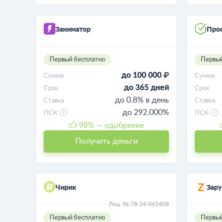
Заниматор
Про
Первый бесплатно
Первый
до 100 000 ₽
Сумма
Сумма
до 365 дней
Срок
Срок
до 0.8% в день
Ставка
Ставка
до 292.000%
ПСК
ПСК
98
% — одобрение
Получить деньги
Чирик
Зару
Лиц. № 78-24-065408
Первый бесплатно
Первый