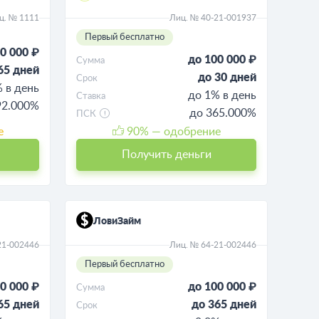
ц. № 1111
Лиц. № 40-21-001937
Первый бесплатно
0 000 ₽
до 100 000 ₽
Сумма
65 дней
до 30 дней
Срок
 в день
до 1% в день
Ставка
92.000%
до 365.000%
ПСК
е
90
% — одобрение
Получить деньги
ЛовиЗайм
21-002446
Лиц. № 64-21-002446
Первый бесплатно
0 000 ₽
до 100 000 ₽
Сумма
65 дней
до 365 дней
Срок