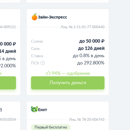
Займ-Экспресс
04-009121
Лиц. № 2-11-01-77-000440
до 50 000 ₽
Сумма
0 000 ₽
до 126 дней
Срок
14 дней
до 0.8% в день
Ставка
% в день
до 292.800%
ПСК
292.000%
е
94
% — одобрение
Получить деньги
)
Енот
045010054
Лиц. № 78-20-006743
Первый бесплатно