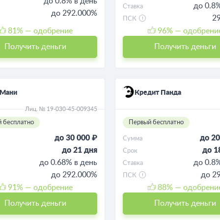
до 0.8% в день
до 0.8
Ставка
до 292.000%
2
ПСК
81
% — одобрение
96
% — одобрени
Получить деньги
Получить деньги
нМани
Кредит Панда
Лиц. № 19-030-45-009345
 бесплатно
Первый бесплатно
до 30 000 ₽
до 20
Сумма
до 21 дня
до 1
Срок
до 0.68% в день
до 0.8
Ставка
до 292.000%
до 2
ПСК
91
% — одобрение
88
% — одобрени
Получить деньги
Получить деньги