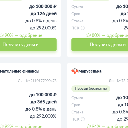
до 100 000 ₽
до 10
Сумма
до 126 дней
до 
Срок
до 0.8% в день
до 0.8
Ставка
до 292.000%
2
ПСК
90
% — одобрение
80
% — одобрени
Получить деньги
Получить деньги
имательные финансы
Марусенька
Лиц. № 2110177000478
Лиц. № 78-
Первый бесплатно
до 100 000 ₽
до 10
Сумма
до 365 дней
до 1
Срок
до 0.8% в день
до 0.8
Ставка
до 292.000%
до 2
ПСК
92
% — одобрение
94
% — одобрени