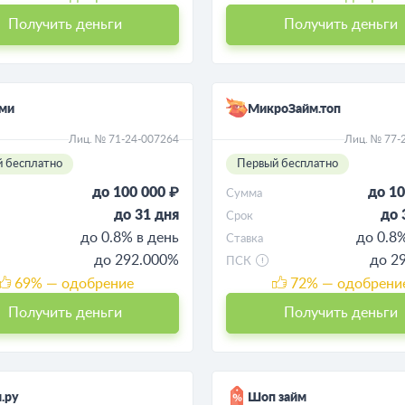
Получить деньги
Получить деньги
ми
МикроЗайм.топ
Лиц. № 71-24-007264
Лиц. № 77-
 бесплатно
Первый бесплатно
до 100 000 ₽
до 10
Сумма
до 31 дня
до 
Срок
до 0.8% в день
до 0.8
Ставка
до 292.000%
до 2
ПСК
69
% — одобрение
72
% — одобрени
Получить деньги
Получить деньги
.ру
Шоп займ