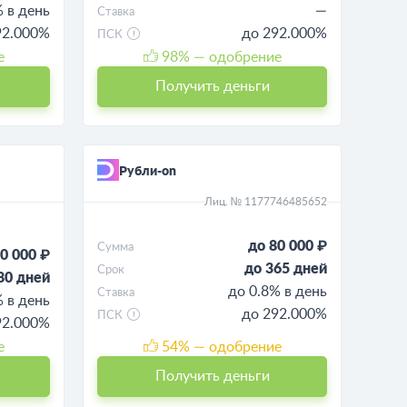
% в день
—
Ставка
92.000%
до 292.000%
ПСК
е
98
% — одобрение
Получить деньги
Рубли-on
Лиц. № 1177746485652
до 80 000 ₽
Сумма
0 000 ₽
до 365 дней
Срок
80 дней
до 0.8% в день
Ставка
% в день
до 292.000%
ПСК
92.000%
е
54
% — одобрение
Получить деньги