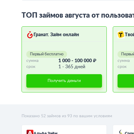
ТОП займов августа от пользова
Гранат. Займ онлайн
Тво
Первый бесплатно
Первый
1 000 - 100 000 ₽
сумма
сумма
1 - 365 дней
срок
срок
Получить деньги
Показано
52
займов из
93
по вашим условиям
Альфа Заём
Сро