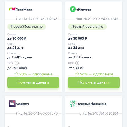
ГринМани
еКапуста
Лиц. № 19-030-45-009345
Лиц. № 2-12-07-54-001243
Первый бесплатно
Первый бесплатно
Сумма
Сумма
до 30 000 ₽
до 30 000 ₽
Срок
Срок
до 21 дня
до 31 дня
Ставка
Ставка
до 0.68% в день
до 0.8% в день
ПСК
ПСК
до 292.000%
292.000%
93
% — одобрение
96
% — одобрение
Получить деньги
Получить деньги
Бюджет
Целевые Финансы
Лиц. № 20-041-50-009570
Лиц. № 2403045010104