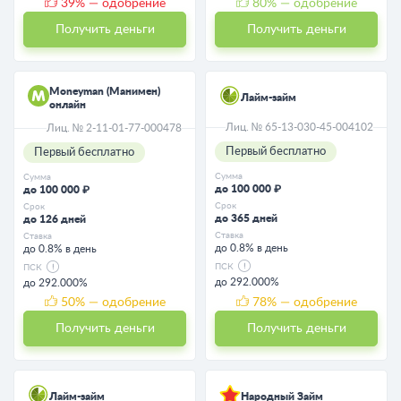
39
% — одобрение
80
% — одобрение
Получить деньги
Получить деньги
Moneyman (Манимен)
Лайм-займ
онлайн
Лиц. № 65-13-030-45-004102
Лиц. № 2-11-01-77-000478
Первый бесплатно
Первый бесплатно
Сумма
Сумма
до 100 000 ₽
до 100 000 ₽
Срок
Срок
до 365 дней
до 126 дней
Ставка
Ставка
до 0.8% в день
до 0.8% в день
ПСК
ПСК
до 292.000%
до 292.000%
50
% — одобрение
78
% — одобрение
Получить деньги
Получить деньги
Лайм-займ
Народный Займ