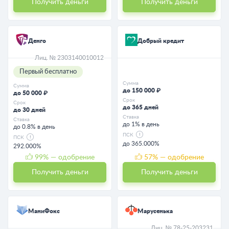
Получить деньги
Получить деньги
Денго
Добрый кредит
Лиц. № 2303140010012
Первый бесплатно
Сумма
Сумма
до 150 000 ₽
до 50 000 ₽
Срок
Срок
до 365 дней
до 30 дней
Ставка
Ставка
до 1% в день
до 0.8% в день
ПСК
ПСК
до 365.000%
292.000%
99
% — одобрение
57
% — одобрение
Получить деньги
Получить деньги
МаниФокс
Марусенька
Лиц. № 78-25-203231