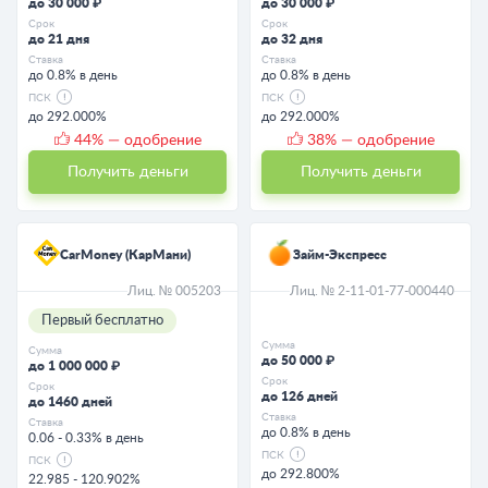
до 30 000 ₽
до 30 000 ₽
Срок
Срок
до 21 дня
до 32 дня
Ставка
Ставка
до 0.8% в день
до 0.8% в день
ПСК
ПСК
до 292.000%
до 292.000%
44
% — одобрение
38
% — одобрение
Получить деньги
Получить деньги
CarMoney (КарМани)
Займ-Экспресс
Лиц. № 005203
Лиц. № 2-11-01-77-000440
Первый бесплатно
Сумма
Сумма
до 50 000 ₽
до 1 000 000 ₽
Срок
Срок
до 126 дней
до 1460 дней
Ставка
Ставка
до 0.8% в день
0.06 - 0.33% в день
ПСК
ПСК
до 292.800%
22.985 - 120.902%