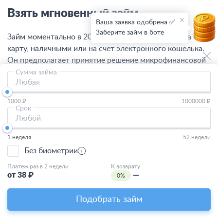
Взять мгновенный займ
Ваша заявка одобрена ✅
Заберите займ в боте
Займ моментально в 2026 году можно получить на
карту, наличными или на счет электронного кошелька.
Он предполагает принятие решение микрофинансовой
организации за 5-10 минут по
займу без проверки
Сумма займа
Любая
предоставляемой информации. При успешном
погашении первой задолженности дальнейшее
1000 ₽
1000000 ₽
одобрение микрокредитов будет происходить в
Срок
Любой
автоматическом режиме.
1 неделя
52 недели
Условия моментальных займов
Без биометрии
Моментальный займ без проверки кредитной истории и
Платеж раз в 2 недели
К возврату
от
38
₽
—
0%
без анкеты МФО и МКК России могут взять:
безработные;
Подобрать займ
студенты;