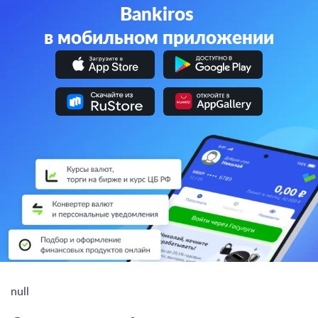
Bankiros
в мобильном
приложении
null