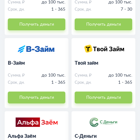
до 100 тыс.
до 100 тыс.
Сумма, ₽
Сумма, ₽
На карту
1 - 365
7 - 30
Срок, дн.
Срок, дн.
Отзывы о финансовых организациях
Получить деньги
Получить деньги
Новые финансовые организации
Кредиты
В-Займ
Твой займ
Курсы валют
до 100 тыс.
до 100 тыс.
Сумма, ₽
Сумма, ₽
1 - 365
1 - 365
Срок, дн.
Срок, дн.
Получить деньги
Получить деньги
Альфа Заём
С-Деньги