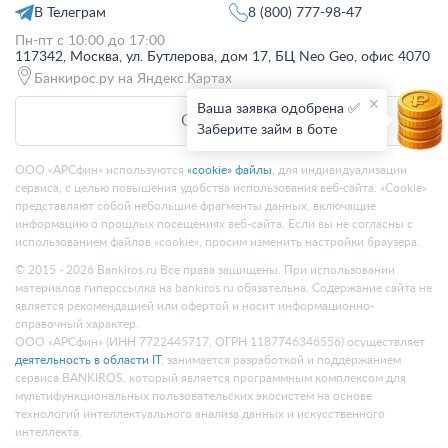
В Телеграм
8 (800) 777-98-47
Пн-пт с 10:00 до 17:00
117342, Москва, ул. Бутлерова, дом 17, БЦ Neo Geo, офис 4070
Банкирос.ру на Яндекс.Картах
Ваша заявка одобрена ✅
Отписаться
Заберите займ в боте
ООО «АРСфин» используются
«cookie» файлы
, для индивидуализации
сервиса, с целью повышения удобства использования веб-сайта. «Cookie»
представляют собой небольшие фрагменты данных, включащие
информацию о прошлых посещениях веб-сайта. Если вы не согласны с
использованием файлов «cookie», просим изменить настройки браузера.
© 2015 -
2026
Bankiros.ru Все права защищены. При использовании
материалов гиперссылка на bankiros.ru обязательна. Содержание сайта не
является рекомендацией или офертой и носит информационно-
справочный характер.
ООО «АРСфин» (ИНН 7722445717, ОГРН 1187746346556) осуществляет
деятельность в области IT
, занимается разработкой и поддержанием
сервиса BANKIROS, который является программным комплексом для
мультифункциональных пользовательских экосистем на основе
технологий интеллектуального анализа данных и искусственного
интеллекта.