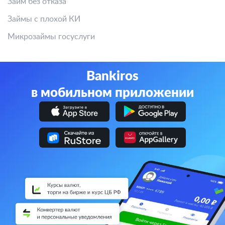
Займ без отказа
Займы с плохой КИ
Микрозаймы госуслуги
Bankiros
в мобильном приложении