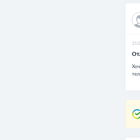
25.
От
Хоч
тел