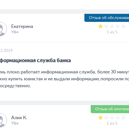
Отзыв об обслужива
Екатерина
Уфа
1 из 5
12.2019
формационная служба банка
нь плохо работает информационная служба, более 30 минут
но купить юани,так и не выдали информацию,попросили по
осредственно.
Отзыв об ипотеке
Алия К.
Уфа
1 из 5