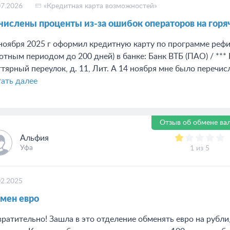
07.2026
«Кредитная карта возможностей»
числены проценты из-за ошибок операторов на горя
ноября 2025 г оформил кредитную карту по программе реф
отным периодом до 200 дней) в банке: Банк ВТБ (ПАО) / *** 
тярный переулок, д. 11, Лит. А 14 ноября мне было перечисл
ать далее
Отзыв об обмене ва
Альфия
Уфа
1 из 5
02.2025
мен евро
ратительно! Зашла в это отделение обменять евро на рубли