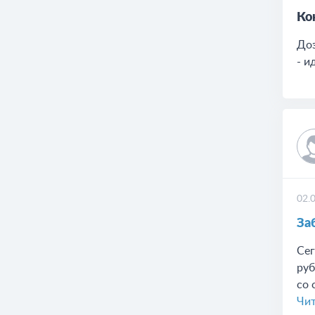
Ко
Доз
- и
02.
За
Сег
руб
со 
Чит