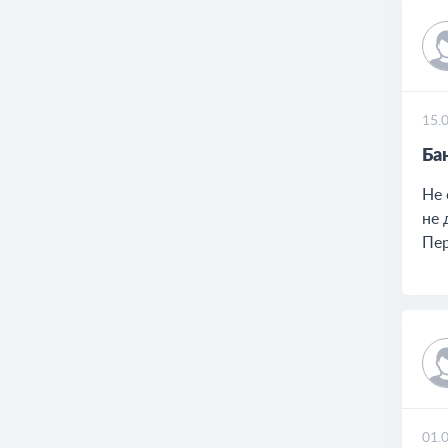
15.
Ба
Не 
не 
Пер
01.