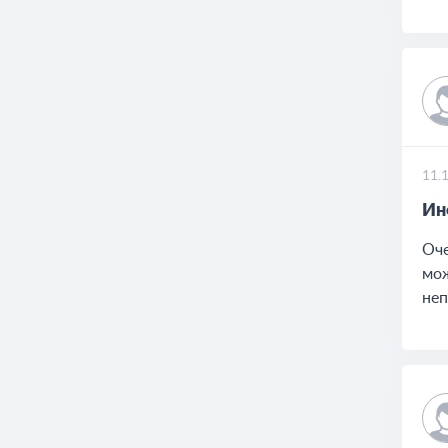
11.
Ин
Оче
мож
неп