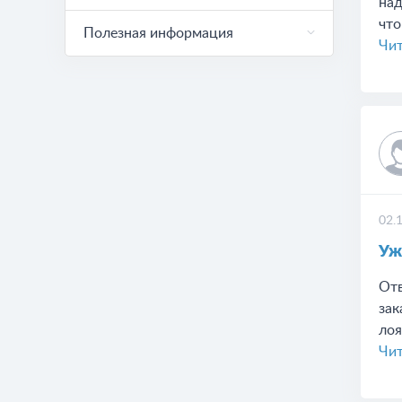
над
что
Полезная информация
Чит
02.
Уж
Отв
зак
лоя
Чит