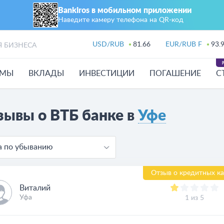
Bankiros в мобильном приложении
Наведите камеру телефона на QR‑код
USD/RUB
81.66
EUR/RUB F
93.
Я БИЗНЕСА
ЙМЫ
ВКЛАДЫ
ИНВЕСТИЦИИ
ПОГАШЕНИЕ
С
зывы о ВТБ банке в
Уфе
а по убыванию
Отзыв о кредитных ка
Виталий
Уфа
1 из 5