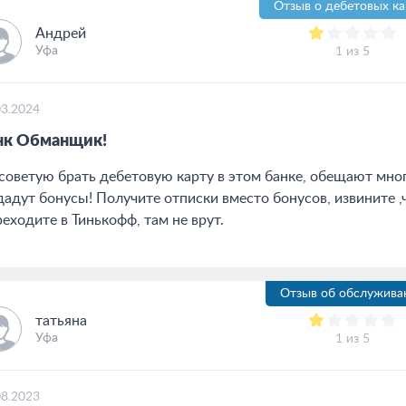
Отзыв о дебетовых ка
Андрей
Уфа
1 из 5
03.2024
нк Обманщик!
советую брать дебетовую карту в этом банке, обещают много
дадут бонусы! Получите отписки вместо бонусов, извините ,
еходите в Тинькофф, там не врут.
Отзыв об обслужива
татьяна
Уфа
1 из 5
08.2023