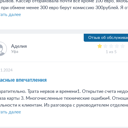
рывов. Кассир отбраковала почти все кроме 100 евро, якобы
 при обмене менее 300 евро берут комиссию 300рублей. Я от
ать далее
Отзыв об обслужива
Аделия
Уфа
1 из 5
11.2024
асные впечатления
ратительно. Трата нервов и времени1. Открытие счета недо
аза карты 3. Многочисленные технические ошибки4. Отноше
льности к клиентам. Из разговора с руководителем отделения
ать далее