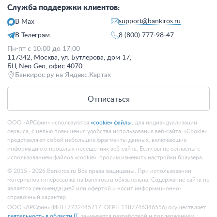
Служба поддержки клиентов:
support@bankiros.ru
В Max
В Телеграм
8 (800) 777-98-47
Пн-пт с 10:00 до 17:00
117342, Москва, ул. Бутлерова, дом 17,
БЦ Neo Geo, офис 4070
Банкирос.ру на Яндекс.Картах
Отписаться
ООО «АРСфин» используются
«cookie» файлы
, для индивидуализации
сервиса, с целью повышения удобства использования веб-сайта. «Cookie»
представляют собой небольшие фрагменты данных, включающие
информацию о прошлых посещениях веб-сайта. Если вы не согласны с
использованием файлов «cookie», просим изменить настройки браузера.
© 2015 - 2026 Bankiros.ru Все права защищены. При использовании
материалов гиперссылка на bankiros.ru обязательна. Содержание сайта не
является рекомендацией или офертой и носит информационно-
справочный характер.
ООО «АРСфин» (ИНН 7722445717, ОГРН 1187746346556) осуществляет
деятельность в области IT
, занимается разработкой и поддержанием