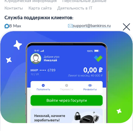
Юридическая информация
Персональные данные
Контакты
Карта сайта
Деятельность в IT
Служба поддержки клиентов:
support@bankiros.ru
В Max
В Телеграм
8 (800) 777-98-47
Пн-пт с 10:00 до 17:00
117342, Москва, ул. Бутлерова, дом 17,
БЦ Neo Geo, офис 4070
Банкирос.ру на Яндекс.Картах
Отписаться
ООО «АРСфин» используются
«cookie» файлы
, для индивидуализации сервиса, с целью повышения удобства
использования веб-сайта. «Cookie» представляют собой небольшие
фрагменты данных, включающие информацию о прошлых посещениях
веб-сайта. Если вы не согласны с использованием файлов «cookie»,
просим изменить настройки браузера.
© 2015 - 2026 Bankiros.ru Все права защищены. При использовании
материалов гиперссылка на bankiros.ru обязательна. Содержание сайта не