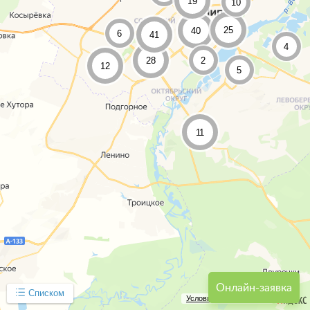
19
10
25
40
6
41
4
28
2
12
5
11
Онлайн-заявка
Списком
Условия использования