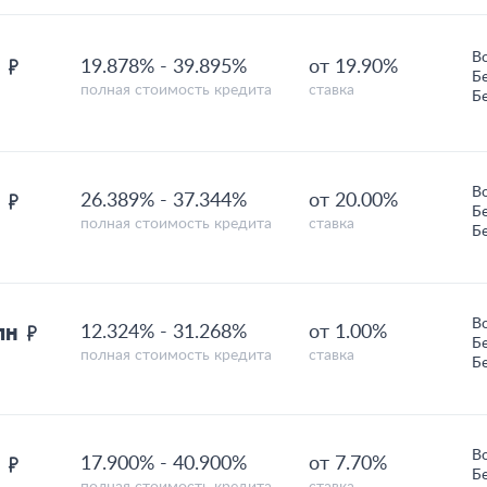
В
н
19.878%
-
39.895%
от 19.90%
Б
полная стоимость кредита
ставка
Б
В
н
26.389%
-
37.344%
от 20.00%
Б
полная стоимость кредита
ставка
Б
В
млн
12.324%
-
31.268%
от 1.00%
Б
полная стоимость кредита
ставка
Б
В
н
17.900%
-
40.900%
от 7.70%
Б