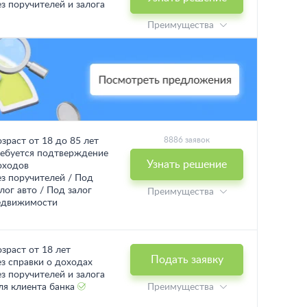
ез поручителей и залога
Преимущества
8886 заявок
озраст от 18 до 85 лет
ребуется подтверждение
Узнать решение
оходов
ез поручителей / Под
лог авто / Под залог
Преимущества
едвижимости
озраст от 18 лет
Подать заявку
ез справки о доходах
ез поручителей и залога
ля клиента банка
Преимущества