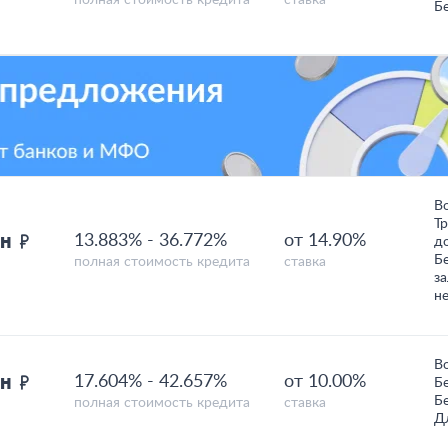
полная стоимость кредита
ставка
Б
В
Т
лн
13.883%
-
36.772%
от 14.90%
д
Б
полная стоимость кредита
ставка
за
н
В
лн
17.604%
-
42.657%
от 10.00%
Б
Б
полная стоимость кредита
ставка
Д