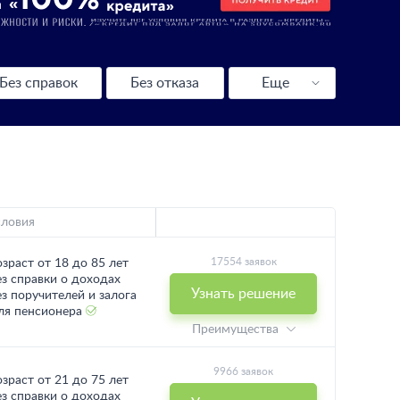
Без справок
Без отказа
Еще
Выгодные
С плохой КИ
Калькулятор
словия
17554 заявок
озраст от 18 до 85 лет
ез справки о доходах
Узнать решение
ез поручителей и залога
ля пенсионера
Преимущества
9966 заявок
озраст от 21 до 75 лет
ез справки о доходах