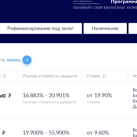
Рефинансирование под залог
Наличными
ть заявку
к
Полная стоимость кредита
Ставка
У
В
тыс
16.883%
-
20.901%
от 19.90%
Б
Б
полная стоимость кредита
ставка
Д
В
н
19.900%
-
55.900%
от 9.60%
Б