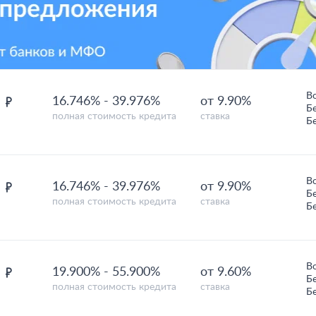
В
н
16.746%
-
39.976%
от 9.90%
Б
полная стоимость кредита
ставка
Б
В
н
16.746%
-
39.976%
от 9.90%
Б
полная стоимость кредита
ставка
Б
В
н
19.900%
-
55.900%
от 9.60%
Б
полная стоимость кредита
ставка
Б