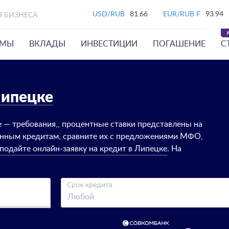
USD/RUB
81.66
EUR/RUB F
93.94
Я БИЗНЕСА
ЙМЫ
ВКЛАДЫ
ИНВЕСТИЦИИ
ПОГАШЕНИЕ
С
ипецке
 — требования,, процентные ставки представлены на
онным кредитам, сравните их с предложениями МФО,
подайте онлайн-заявку на кредит в Липецке
. На
Срок кредита
Любой