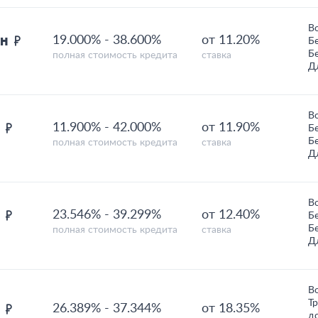
В
лн
19.000%
-
38.600%
от 11.20%
Б
Б
полная стоимость кредита
ставка
Д
В
н
11.900%
-
42.000%
от 11.90%
Б
Б
полная стоимость кредита
ставка
Д
В
н
23.546%
-
39.299%
от 12.40%
Б
Б
полная стоимость кредита
ставка
Д
В
Т
н
26.389%
-
37.344%
от 18.35%
д