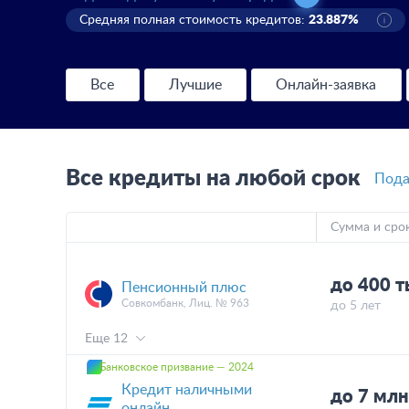
Средняя полная стоимость кредитов:
23.887%
Все
Лучшие
Онлайн-заявка
Все кредиты на любой срок
Пода
Сумма и сро
до 400 
Пенсионный плюс
Совкомбанк, Лиц. № 963
до 5 лет
Еще 12
Банковское призвание — 2024
Кредит наличными
до 7 мл
онлайн