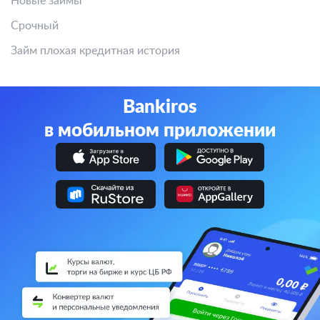
Новые займы
Срочный
Займ плохая кредитная история
Bankiros
в мобильном приложении