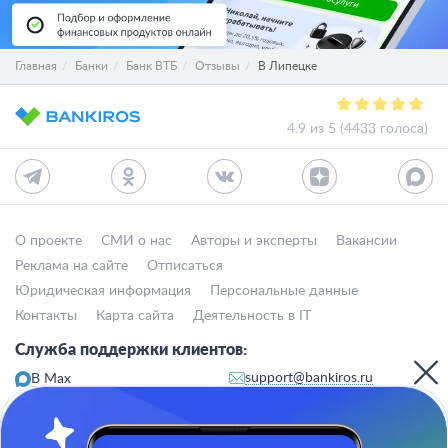
Главная
Банки
Банк ВТБ
Отзывы
В Липецке
4.9 из 5 (4433 голоса)
О проекте
СМИ о нас
Авторы и эксперты
Вакансии
Реклама на сайте
Отписаться
Юридическая информация
Персональные данные
Контакты
Карта сайта
Деятельность в IT
Служба поддержки клиентов:
support@bankiros.ru
В Max
В Телеграм
8 (800) 777-98-47
Пн-пт с 10:00 до 17:00