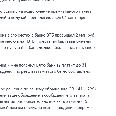
ндуй и получай Привилегию»
ую ссылку на подключение премиального пакета
дуй и получай Привилегию». Он 01 сентября
к на его счетах в банке ВТБ превышал 2 млн.руб.,
ые мною в чат ВТБ, то есть им были выполнены
сно пункта 6.5. банк должен был выплатить мне 7
ния и мне пояснили, что банк выплатит до 31
аждения, по результатам этого было составлено
ьное решение по вашему обращению CR-14111296»
трели ваше обращение и сообщаем, что выплата
я акции, мы обязательно всё выплатим до 15
льнейшем вы получали вознаграждения вовремя.