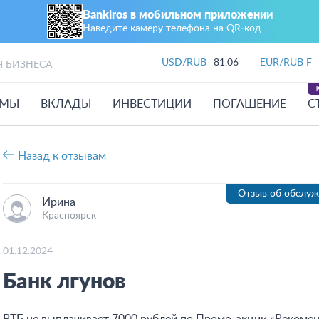
Bankiros в мобильном приложении
Наведите камеру телефона на QR‑код
USD/RUB
81.06
EUR/RUB F
Я БИЗНЕСА
ЙМЫ
ВКЛАДЫ
ИНВЕСТИЦИИ
ПОГАШЕНИЕ
С
Назад к отзывам
Отзыв об обслу
Ирина
Красноярск
01.12.2024
Банк лгунов