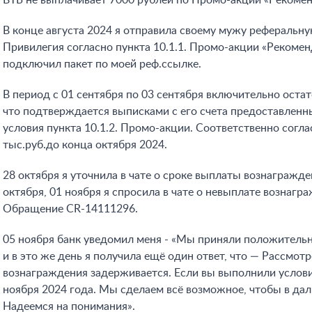
ВТБ не выплачивает 7000 рублей по Промо-акции «Рекоме
В конце августа 2024 я отправила своему мужу реферальн
Привилегия согласно пункта 10.1.1. Промо-акции «Рекомен
подключил пакет по моей реф.ссылке.
В период с 01 сентября по 03 сентября включительно остато
что подтверждается выписками с его счета предоставленн
условия пункта 10.1.2. Промо-акции. Соответственно согла
тыс.руб.до конца октября 2024.
28 октября я уточнила в чате о сроке выплаты вознагражде
октября, 01 ноября я спросила в чате о невыплате вознагр
Обращение CR-14111296.
05 ноября банк уведомил меня - «Мы приняли положител
и в это же день я получила ещё один ответ, что — Рассмо
вознаграждения задерживается. Если вы выполнили услови
ноября 2024 года. Мы сделаем всё возможное, чтобы в да
Надеемся на понимания».