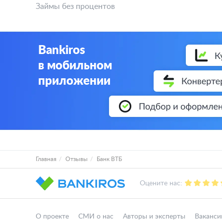
Займы без процентов
Bankiros
в мобильном
приложении
Главная
Отзывы
Банк ВТБ
Оцените нас:
О проекте
СМИ о нас
Авторы и эксперты
Ваканси