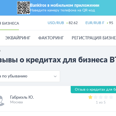
Bankiros в мобильном приложении
Наведите камеру телефона на QR‑код
USD/RUB
82.62
EUR/RUB F
95
Я БИЗНЕСА
ЭКВАЙРИНГ
ФАКТОРИНГ
РЕГИСТРАЦИЯ БИЗН
а
зывы о кредитах для бизнеса В
а по убыванию
Отзыв о кредитах для б
Габриэль Ю.
Москва
1 из 5