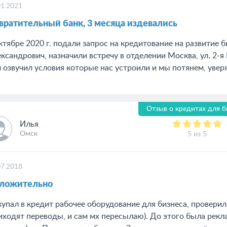
01.2021
вратительный банк, 3 месяца издевались
ктябре 2020 г. подали запрос на кредитование на развитие б
ксандрович, назначили встречу в отделении Москва, ул. 2-я
 озвучил условия которые нас устроили и мы потянем, уверяя
Отзыв о кредитах для б
Илья
Омск
5 из 5
07.2018
ложительно
упал в кредит рабочее оборудование для бизнеса, провери
иходят переводы, и сам мх пересылаю). До этого была рекл