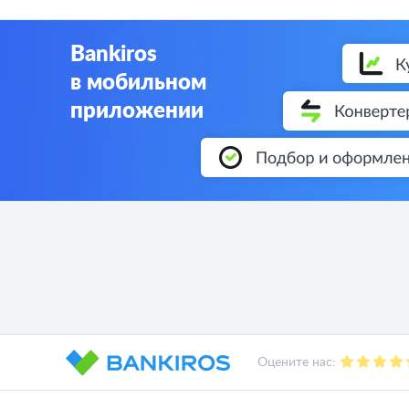
Bankiros
в мобильном
приложении
Оцените нас: