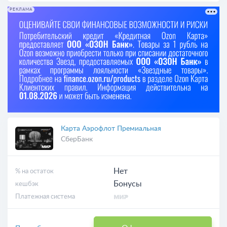
РЕКЛАМА
Карта Аэрофлот Премиальная
СберБанк
Нет
% на остаток
Бонусы
кешбэк
Платежная система