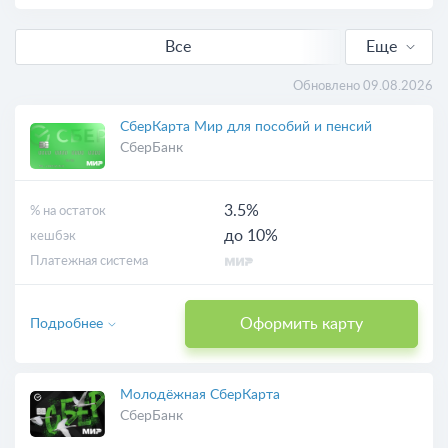
Все
Еще
С кешбэком
Обновлено 09.08.2026
Выгодные
СберКарта Мир для пособий и пенсий
СберБанк
Бесплатные
3.5%
% на остаток
Онлайн-заявка
до 10%
кешбэк
Платежная система
С доставкой
Оформить карту
Подробнее
Виртуальные
Молодёжная СберКарта
СберБанк