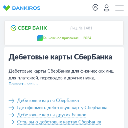
Лиц. № 1481
Банковское призвание — 2024
Дебетовые карты СберБанка
Дебетовые карты СберБанка для физических лиц
для платежей, переводов и других нужд.
Показать весь
Актуальные условия обслуживания всех карт,
которых на сегодня - 14. Удобное оформление
банковской карты СберБанка не выходя из дома,
Дебетовые карты СберБанка
нужно только оставить заявку на сайте или же
Где оформить дебетовую карту СберБанка
обратиться в отделение банка.
Дебетовые карты других банков
Отзывы о дебетовых картах СберБанка