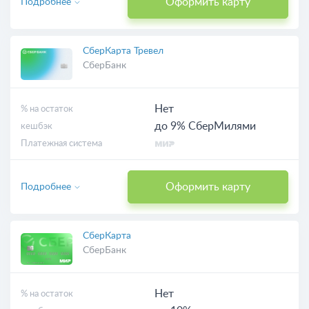
Оформить карту
Подробнее
СберКарта Тревел
СберБанк
Нет
% на остаток
до 9% СберМилями
кешбэк
Платежная система
Оформить карту
Подробнее
СберКарта
СберБанк
Нет
% на остаток