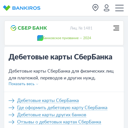
Лиц. № 1481
Банковское призвание — 2024
Дебетовые карты СберБанка
Дебетовые карты СберБанка для физических лиц
для платежей, переводов и других нужд.
Показать весь
Актуальные условия обслуживания всех карт,
которых на сегодня - 14. Удобное оформление
банковской карты СберБанка не выходя из дома,
Дебетовые карты СберБанка
нужно только оставить заявку на сайте или же
Где оформить дебетовую карту СберБанка
обратиться в отделение банка.
Дебетовые карты других банков
Отзывы о дебетовых картах СберБанка