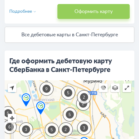
Оформить карту
Подробнее
Все дебетовые карты в Санкт-Петербурге
Где оформить дебетовую карту
СберБанка в Санкт-Петербурге
2
9
5
2
2
5
5
6
3
3
2
5