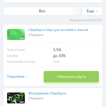
Все
Еще
С кешбэком
Обновлено 08.08.2026
Выгодные
СберКарта Мир для пособий и пенсий
СберБанк
Бесплатные
3.5%
% на остаток
Онлайн-заявка
до 10%
кешбэк
Платежная система
С доставкой
Оформить карту
Подробнее
Виртуальные
Молодёжная СберКарта
СберБанк