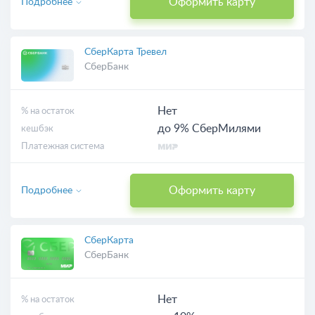
Оформить карту
Подробнее
СберКарта Тревел
СберБанк
Нет
% на остаток
до 9% СберМилями
кешбэк
Платежная система
Оформить карту
Подробнее
СберКарта
СберБанк
Нет
% на остаток