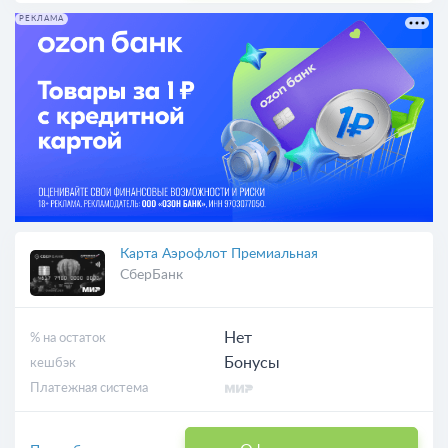
РЕКЛАМА
Карта Аэрофлот Премиальная
СберБанк
Нет
% на остаток
Бонусы
кешбэк
Платежная система