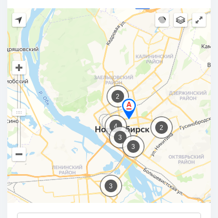
2
4
2
3
3
3