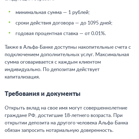
минимальная сумма — 1 рублей;
сроки действия договора — до 1095 дней;
годовая процентная ставка — от 0.01%.
Также в Альфа-Банке доступны накопительные счета с
подключением дополнительных услуг. Максимальная
сумма оговаривается с каждым клиентом
индивидуально. По депозитам действует
капитализация.
Требования и документы
Открыть вклад на свое имя могут совершеннолетние
граждане РФ, достигшие 18-летнего возраста. При
открытии депозита на другого человека Альфа-Банка
обязан запросить нотариальную доверенность.