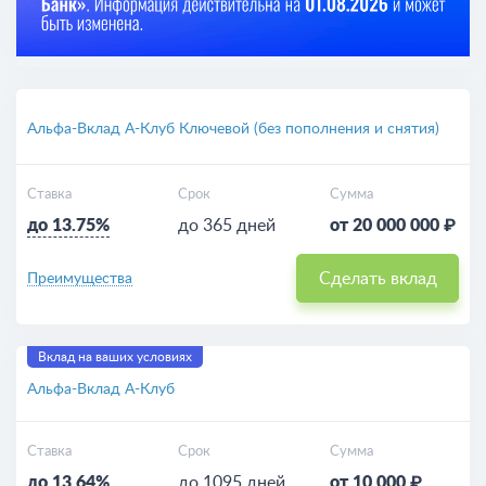
Альфа-Вклад А-Клуб Ключевой (без пополнения и снятия)
Ставка
Срок
Сумма
до 13.75%
до 365 дней
от 20 000 000 ₽
Сделать вклад
Преимущества
Вклад на ваших условиях
Альфа-Вклад А-Клуб
Ставка
Срок
Сумма
до 13.64%
до 1095 дней
от 10 000 ₽