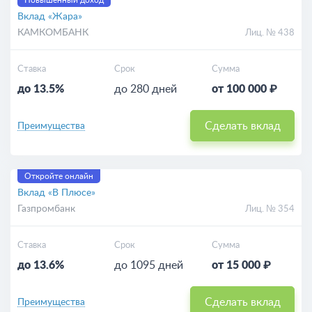
Повышенный доход
Вклад «Жара»
КАМКОМБАНК
Лиц. № 438
Ставка
Срок
Сумма
до 13.5%
до 280 дней
от 100 000 ₽
Сделать вклад
Преимущества
Откройте онлайн
Вклад «В Плюсе»
Газпромбанк
Лиц. № 354
Ставка
Срок
Сумма
до 13.6%
до 1095 дней
от 15 000 ₽
Сделать вклад
Преимущества