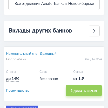
Все отделения Альфа-Банка в Новосибирске
3 км
Открыть в Яндекс.Картах
Условия использования
Вклады других банков
Накопительный счет Доходный
Газпромбанк
Лиц. № 354
Ставка
Срок
Сумма
до 14%
бессрочно
от 1 ₽
Сделать вклад
Преимущества