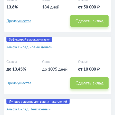
13.6%
184 дней
от 50 000 ₽
Сделать вклад
Преимущества
Зафиксируй высокую ставку
Альфа-Вклад новые деньги
Ставка
Срок
Сумма
до 13.45%
до 1095 дней
от 10 000 ₽
Сделать вклад
Преимущества
Лучшее решение для ваших накоплений
Альфа-Вклад Пенсионный