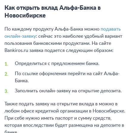
Как открыть вклад Альфа-Банка в
Новосибирске
По каждому продукту Альфа-Банка можно
подавать
онлайн-заявку
: сейчас это наиболее удобный вариант
пользования банковскими продуктами. На сайте
Bankiros.ru заявка подается следующим образом:
Определиться с предложением банка.
По ссылке оформления перейти на сайт Альфа-
Банка.
Заполнить онлайн-заявку на открытие депозита.
Также подать заявку на открытие вклада в можно в
любом офисе кредитной организации в Новосибирске.
При себе нужно иметь паспорт и сумму средств,
которая впоследствии будет размещена на депозите в
банке.