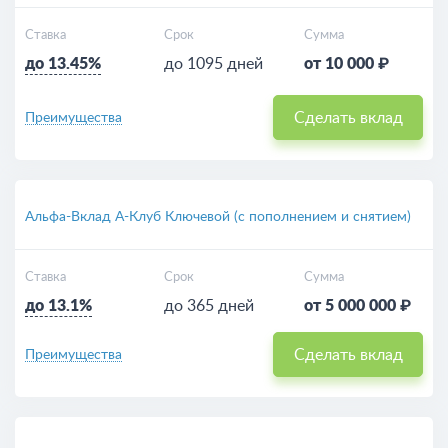
Ставка
Срок
Сумма
до 13.45%
до 1095 дней
от 10 000 ₽
Сделать вклад
Преимущества
Альфа-Вклад А-Клуб Ключевой (с пополнением и снятием)
Ставка
Срок
Сумма
до 13.1%
до 365 дней
от 5 000 000 ₽
Сделать вклад
Преимущества