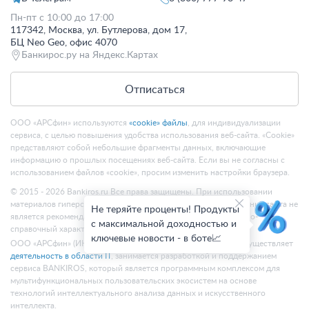
Пн-пт с 10:00 до 17:00
117342, Москва, ул. Бутлерова, дом 17,
БЦ Neo Geo, офис 4070
Банкирос.ру на Яндекс.Картах
Отписаться
ООО «АРСфин» используются
«cookie» файлы
, для индивидуализации
сервиса, с целью повышения удобства использования веб-сайта. «Cookie»
представляют собой небольшие фрагменты данных, включающие
информацию о прошлых посещениях веб-сайта. Если вы не согласны с
использованием файлов «cookie», просим изменить настройки браузера.
© 2015 - 2026 Bankiros.ru Все права защищены. При использовании
материалов гиперссылка на bankiros.ru обязательна. Содержание сайта не
Не теряйте проценты! Продукты
является рекомендацией или офертой и носит информационно-
с максимальной доходностью и
справочный характер.
ключевые новости - в боте📈
ООО «АРСфин» (ИНН 7722445717, ОГРН 1187746346556) осуществляет
деятельность в области IT
, занимается разработкой и поддержанием
сервиса BANKIROS, который является программным комплексом для
мультифункциональных пользовательских экосистем на основе
технологий интеллектуального анализа данных и искусственного
интеллекта.