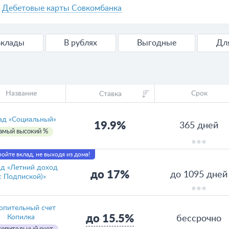
Дебетовые карты Совкомбанка
Вклады
В рублях
Выгодные
Д
Название
Срок
Ставка
ад «Социальный»
19.9%
365 дней
амый высокий %
ойте вклад, не выходя из дома!
д «Летний доход
до 17%
до 1095 дней
с Подпиской)»
опительный счет
до 15.5%
Копилка
бессрочно