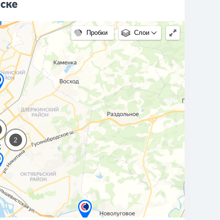
рске
Пробки
Слои
2