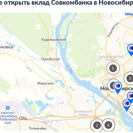
е открыть вклад Совкомбанка в Новосиби
5
2
4
4
2