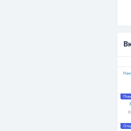
О
В
Нак
Пов
Отк