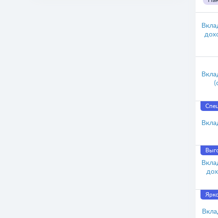
Нак
Вкла
дох
Вкла
(
Спец
Вкла
Выго
Вкла
дох
Ярко
Вкла