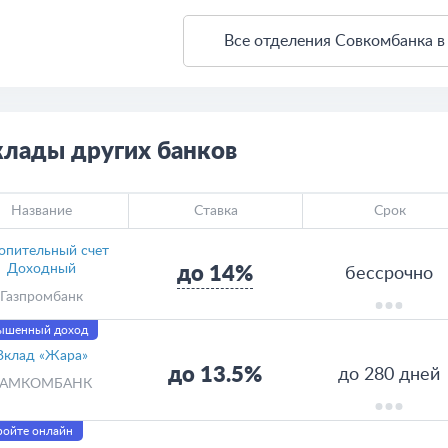
Все отделения Совкомбанка в
ткрыть в Яндекс.Картах
Создать свою карту
клады других банков
Название
Ставка
Срок
опительный счет
Доходный
до 14%
бессрочно
Газпромбанк
ышенный доход
Вклад «Жара»
до 13.5%
до 280 дней
КАМКОМБАНК
ройте онлайн