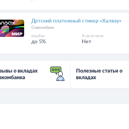
Детский платежный стикер «Халвау»
Совкомбанк
кешбэк
% на остаток
до 5%
Нет
зывы о вкладах
Полезные статьи о
вкомбанка
вкладах