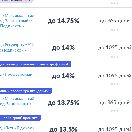
опительный счет
д «Максимальный
до 14.75%
до 365 дней
од Зарплатный (с
Подпиской)»
д «Регулярные %%
до 14%
до 1095 дней
с Подпиской)»
иальные условия для членов профсоюза!
д «Профсоюзный»
до 14%
до 1095 дней
дный способ хранить деньги
д «Максимальный
до 13.75%
до 365 дней
од Зарплатный»
й поре яркий процент!
д «Летний доход»
до 13.5%
до 1095 дней