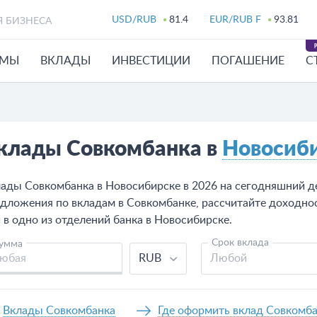
USD/RUB
81.4
EUR/RUB F
93.81
Я БИЗНЕСА
ЙМЫ
ВКЛАДЫ
ИНВЕСТИЦИИ
ПОГАШЕНИЕ
С
клады Совкомбанка в
Новосиб
ады Совкомбанка в Новосибирске в 2026 на сегодняшний де
дложения по вкладам в Совкомбанке, рассчитайте доходнос
 в одно из отделений банка в Новосибирске.
Срок вклада
умма
RUB
Любой
Вклады Совкомбанка
Где оформить вклад Совкомб