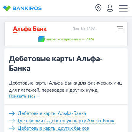
Лиц. № 1326
Банковское призвание — 2024
Дебетовые карты Альфа-
Банка
Дебетовые карты Альфа-Банка для физических лиц
для платежей, переводов и других нужд.
Показать весь
Актуальные условия обслуживания всех карт,
которых на сегодня - 17. Удобное оформление
банковской карты Альфа-Банка не выходя из дома,
Дебетовые карты Альфа-Банка
нужно только оставить заявку на сайте или же
Где оформить дебетовую карту Альфа-Банка
обратиться в отделение банка.
Дебетовые карты других банков