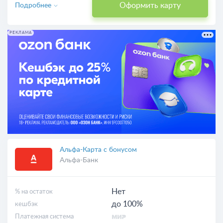
Оформить карту
Подробнее
РЕКЛАМА
Альфа-Карта с бонусом
Альфа-Банк
Нет
% на остаток
до 100%
кешбэк
Платежная система