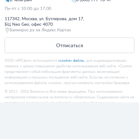
В Телеграм
8 (800) 777-98-47
Пн-пт с 10:00 до 17:00
117342, Москва, ул. Бутлерова, дом 17,
БЦ Neo Geo, офис 4070
Банкирос.ру на Яндекс.Картах
Отписаться
ООО «АРСфин» используются
«cookie» файлы
, для индивидуализации
сервиса, с целью повышения удобства использования веб-сайта. «Cookie»
представляют собой небольшие фрагменты данных, включающие
информацию о прошлых посещениях веб-сайта. Если вы не согласны с
использованием файлов «cookie», просим изменить настройки браузера.
© 2015 - 2026 Bankiros.ru Все права защищены. При использовании
материалов гиперссылка на bankiros.ru обязательна. Содержание сайта не
является рекомендацией или офертой и носит информационно-
справочный характер.
ООО «АРСфин» (ИНН 7722445717, ОГРН 1187746346556) осуществляет
деятельность в области IT
, занимается разработкой и поддержанием
сервиса BANKIROS, который является программным комплексом для
мультифункциональных пользовательских экосистем на основе
технологий интеллектуального анализа данных и искусственного