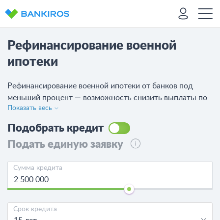
Рефинансирование военной
ипотеки
Рефинансирование военной ипотеки от банков под
меньший процент — возможность снизить выплаты по
Показать весь
кредиту на жилье военнослужащим. Лучшие
предложения в 2026 году, актуальные процентные
Подобрать кредит
ставки, предложений на сегодня 1 от 1 банков.
Подать единую заявку
Сумма кредита
Срок кредита