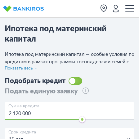
Ипотека под материнский
капитал
Ипотека под материнский капитал — особые условия по
кредитам в рамках программы господдержки семей с
Показать весь
детьми. Используйте сертификат на материнский
капитал как первоначальный взнос или для погашения
Подобрать кредит
ипотеки. Сравните 104 предложения от 37 банков,
Подать единую заявку
посмотрите, какие банки выдают ипотеку под
материнский капитал, рассчитайте калькулятором
переплаты и оставьте онлайн-заявку.
Сумма кредита
Срок кредита