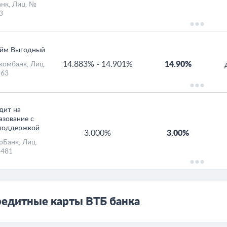
анк
, Лиц. №
3
йм Выгодный
14.883%
-
14.901%
14.90%
комбанк
, Лиц.
63
дит на
азование с
поддержкой
3.000%
3.00%
рБанк
, Лиц.
481
едитные карты ВТБ банка