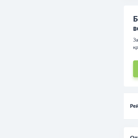
Б
в
За
кр
Рей