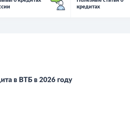
зывы о кредитах
Полезные статьи о
ссии
кредитах
та в ВТБ в 2026 году