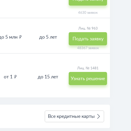
4630 заявок
Лиц. № 963
до 5 млн
до 5 лет
Подать заявку
48367 заявок
Лиц. № 1481
от 1
до 15 лет
Узнать решение
Все кредитные карты