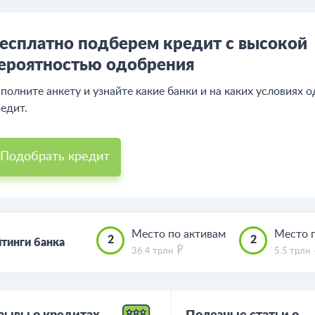
есплатно подберем кредит с высокой
ероятностью одобрения
полните анкету и узнайте какие банки и на каких условиях 
едит.
Подобрать кредит
Место по активам
Место 
2
2
тинги банка
36.4 трлн
5.5 трлн