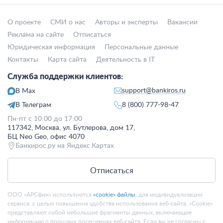
О проекте
СМИ о нас
Авторы и эксперты
Вакансии
Реклама на сайте
Отписаться
Юридическая информация
Персональные данные
Контакты
Карта сайта
Деятельность в IT
Служба поддержки клиентов:
support@bankiros.ru
В Max
В Телеграм
8 (800) 777-98-47
Пн-пт с 10:00 до 17:00
117342, Москва, ул. Бутлерова, дом 17,
БЦ Neo Geo, офис 4070
Банкирос.ру на Яндекс.Картах
Отписаться
ООО «АРСфин» используются
«cookie» файлы
, для индивидуализации
сервиса, с целью повышения удобства использования веб-сайта. «Cookie»
представляют собой небольшие фрагменты данных, включающие
информацию о прошлых посещениях веб-сайта. Если вы не согласны с