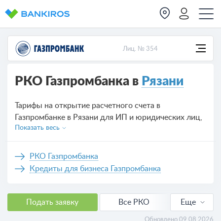
Лиц. № 354
РКО Газпромбанка в
Рязани
Тарифы на открытие расчетного счета в
Газпромбанке в Рязани для ИП и юридических лиц,
Показать весь
предложений на сегодня — 5.
РКО Газпромбанка
Кредиты для бизнеса Газпромбанка
Подать заявку
Все РКО
Еще
РКО для ИП
Обновлено 09.08.2026