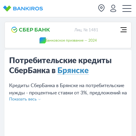
Лиц. № 1481
Банковское призвание — 2024
Потребительские кредиты
СберБанка в
Брянске
Кредиты СберБанка в Брянске на потребительские
нужды - процентные ставки от 3%, предложений на
Показать весь
сегодня - 11. Чтобы взять кредит оставьте заявку с
сайта или обратитесь в отделение банка.