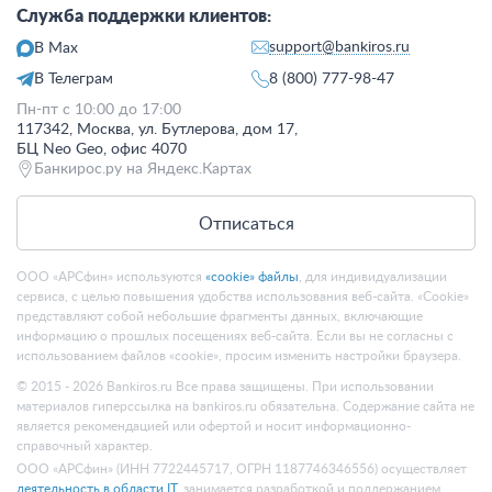
Служба поддержки клиентов:
support@bankiros.ru
В Max
В Телеграм
8 (800) 777-98-47
Пн-пт с 10:00 до 17:00
117342, Москва, ул. Бутлерова, дом 17,
БЦ Neo Geo, офис 4070
Банкирос.ру на Яндекс.Картах
Отписаться
ООО «АРСфин» используются
«cookie» файлы
, для индивидуализации
сервиса, с целью повышения удобства использования веб-сайта. «Cookie»
представляют собой небольшие фрагменты данных, включающие
информацию о прошлых посещениях веб-сайта. Если вы не согласны с
использованием файлов «cookie», просим изменить настройки браузера.
© 2015 - 2026 Bankiros.ru Все права защищены. При использовании
материалов гиперссылка на bankiros.ru обязательна. Содержание сайта не
является рекомендацией или офертой и носит информационно-
справочный характер.
ООО «АРСфин» (ИНН 7722445717, ОГРН 1187746346556) осуществляет
деятельность в области IT
, занимается разработкой и поддержанием