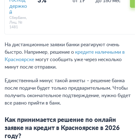
господ
3%
от 1
до 180 мес
держко
й
СберБанк,
Лиц. №
1481
На дистанционные заявки банки реагируют очень
быстро. Например, решение о
кредите наличными в
Красноярске
могут сообщить уже через несколько
минут после отправки.
Единственный минус такой анкеты – решение банка
после подачи будет только предварительным. Чтобы
получить окончательное подтверждение, нужно будет
все равно прийти в банк.
Как принимается решение по онлайн
заявке на кредит в Красноярске в 2026
году?