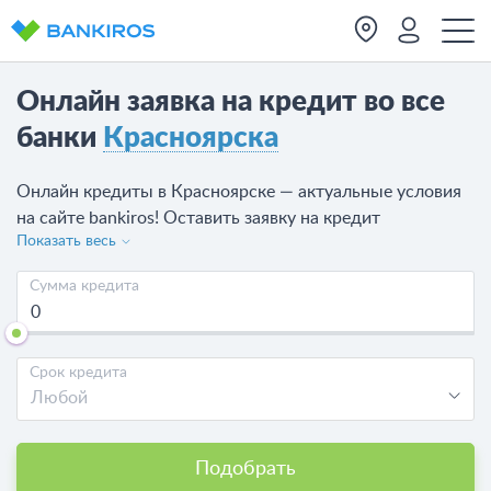
Онлайн заявка на кредит во все
банки
Красноярска
Онлайн кредиты в Красноярске — актуальные условия
на сайте bankiros! Оставить заявку на кредит
Показать весь
Красноярске и получите деньги наличными или на счет
всего в несколько кликов. Сравните условия и
Сумма кредита
отправьте запрос на кредит во все банки Красноярска
или выбранный банк. На сегодня доступно 22
предложения от 11 банков.
Срок кредита
Любой
Подобрать