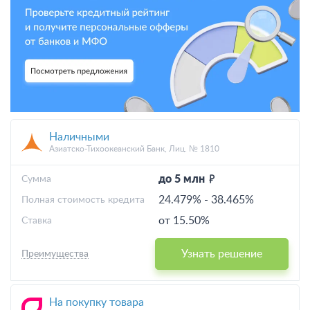
Наличными
Азиатско-Тихоокеанский Банк, Лиц. № 1810
до 5 млн
Cумма
24.479%
-
38.465%
Полная стоимость кредита
от 15.50%
Ставка
Узнать решение
Преимущества
На покупку товара