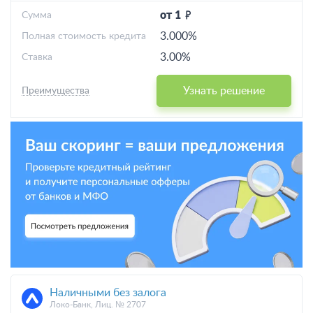
от 1
Cумма
3.000%
Полная стоимость кредита
3.00%
Ставка
Узнать решение
Преимущества
Наличными без залога
Локо-Банк, Лиц. № 2707