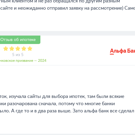
тным клиентом и не раз обращался по другим разным
 сайте и неожиданно отправил заявку на рассмотрение) Сам
Отзыв об ипотеке
5 из 5
нковское призвание — 2024
ток, изучала сайты для выбора ипотек, там были всякие
вки разочарована сначала, потому что многие банки
ло. А где то и в два раза выше. Зато альфа банк все сделал