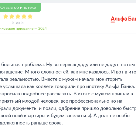
Отзыв об ипотеке
5 из 5
нковское призвание — 2024
ь большая проблема. Ну во первых даду или не дадут, потом
погашение. Много сложностей, как мне казалось. И вот в ит
тала реальностью. Вместе с мужем начали мониторить
е услышала как коллеги говорили про ипотеку Альфа Банка.
опросила подробнее рассказать. В итоге с мужем пришли в
приятный млодой человек, все профессионально но на
брали документы и поали, одбрение пришло довольно быстр
воей новй квартиры и будем заселяться). А долг не особо
задолженность раньше срока.