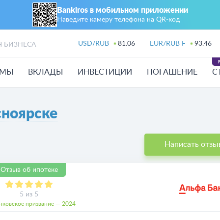
Bankiros в мобильном приложении
Наведите камеру телефона на QR‑код
USD/RUB
81.06
EUR/RUB F
93.46
Я БИЗНЕСА
ЙМЫ
ВКЛАДЫ
ИНВЕСТИЦИИ
ПОГАШЕНИЕ
С
ноярске
Написать отзы
Отзыв об ипотеке
5 из 5
нковское призвание — 2024