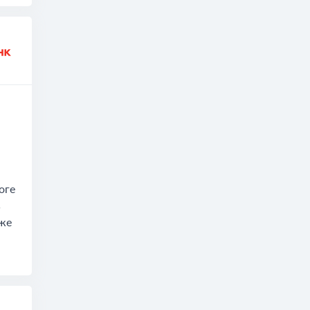
оге
ь
уже