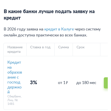
В какие банки лучше подать заявку на
кредит
В 2026 году заявка на
кредит в Калуге
через систему
онлайн доступна практически во всех банках.
Название
Ставка в год
Сумма
Срок
кредита
Кредит
на
образов
ание с
господ
3%
от 1
до 180 мес
держко
й
СберБанк,
Лиц. №
1481