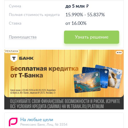
до 5 млн
Cумма
15.990%
-
55.837%
Полная стоимость кредита
от 16.00%
Ставка
Узнать решение
Преимущества
РЕКЛАМА
На любые цели
Ренессанс Банк, Лиц. № 3354