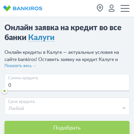
Онлайн заявка на кредит во все
банки
Калуги
Онлайн кредиты в Калуге — актуальные условия на
сайте bankiros! Оставить заявку на кредит Калуге и
Показать весь
получите деньги наличными или на счет всего в
несколько кликов. Сравните условия и отправьте запрос
Сумма кредита
на кредит во все банки Калуги или выбранный банк. На
сегодня доступно 19 предложений от 8 банков.
Срок кредита
Любой
Подобрать