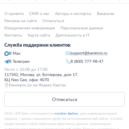
О проекте
СМИ о нас
Авторы и эксперты
Вакансии
Реклама на сайте
Отписаться
Юридическая информация
Персональные данные
Контакты
Карта сайта
Деятельность в IT
Служба поддержки клиентов:
support@bankiros.ru
В Max
В Телеграм
8 (800) 777-98-47
Пн-пт с 10:00 до 17:00
117342, Москва, ул. Бутлерова, дом 17,
БЦ Neo Geo, офис 4070
Банкирос.ру на Яндекс.Картах
Отписаться
ООО «АРСфин» используются
«cookie» файлы
, для индивидуализации
сервиса, с целью повышения удобства использования веб-сайта. «Cookie»
представляют собой небольшие фрагменты данных, включающие