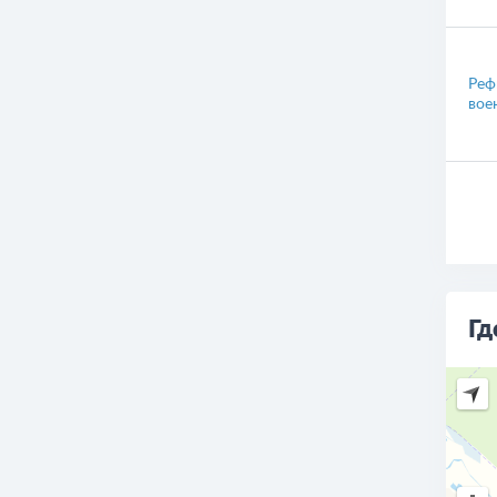
Реф
вое
Гд