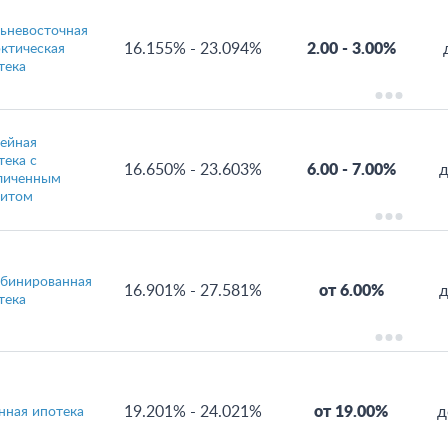
ьневосточная
16.155%
-
23.094%
2.00
-
3.00%
рктическая
тека
ейная
тека с
16.650%
-
23.603%
6.00
-
7.00%
д
личенным
итом
бинированная
16.901%
-
27.581%
от 6.00%
д
тека
19.201%
-
24.021%
от 19.00%
д
нная ипотека