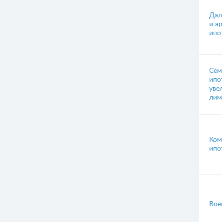
Дал
и а
ипо
Сем
ипо
уве
лим
Ком
ипо
Вое