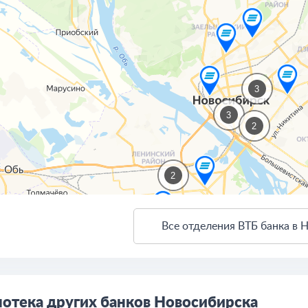
3
3
2
2
Все отделения ВТБ банка в 
ткрыть в Яндекс.Картах
Создать свою карту
отека других банков Новосибирска