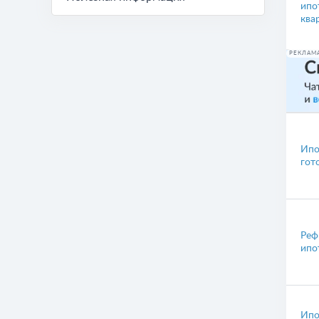
ипо
ква
РЕКЛАМ
Ипо
гот
Реф
ипо
Ипо