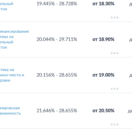
19.445%
-
28.728%
от 18.30%
д
ельный
сток
инансирование
теки на
20.044%
-
29.711%
от 18.90%
д
ельный
сток
тека на
20.156%
-
28.655%
от 19.00%
д
ино-места и
довки
мерческая
21.646%
-
28.655%
от 20.50%
д
вижимость