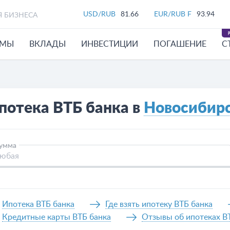
USD/RUB
81.66
EUR/RUB F
93.94
Я БИЗНЕСА
ЙМЫ
ВКЛАДЫ
ИНВЕСТИЦИИ
ПОГАШЕНИЕ
С
потека ВТБ банка в
Новосибир
умма
Ипотека ВТБ банка
Где взять ипотеку ВТБ банка
Кредитные карты ВТБ банка
Отзывы об ипотеках В