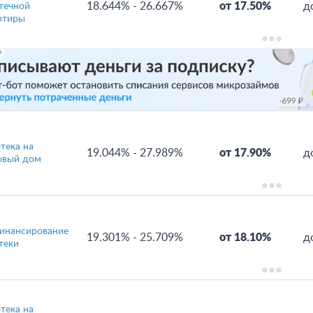
18.644%
-
26.667%
от 17.50%
д
течной
ртиры
А
тека на
19.044%
-
27.989%
от 17.90%
д
овый дом
инансирование
19.301%
-
25.709%
от 18.10%
д
теки
тека на