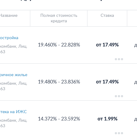
Название
Полная стоимость
Ставка
кредита
остройка
19.460%
-
22.828%
от 17.49%
д
комбанк
, Лиц.
63
ричное жилье
19.480%
-
23.836%
от 17.49%
д
комбанк
, Лиц.
63
тека на ИЖС
14.372%
-
23.592%
от 1.99%
д
комбанк
, Лиц.
63