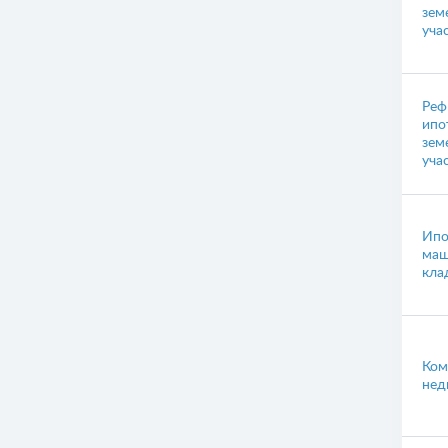
зем
уча
Реф
ипо
зем
уча
Ипо
маш
кла
Ком
нед