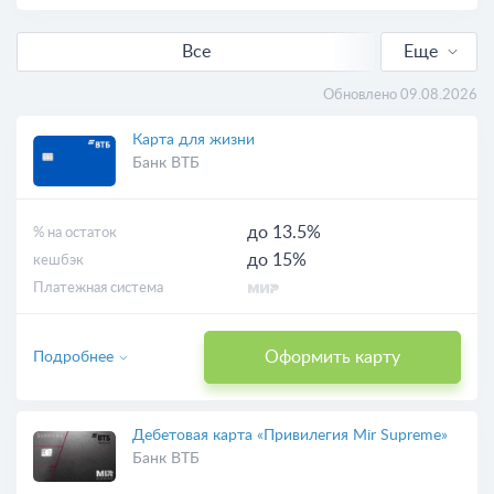
Все
Еще
С кешбэком
Обновлено 09.08.2026
Выгодные
Карта для жизни
Банк ВТБ
Бесплатные
до 13.5%
% на остаток
Онлайн-заявка
до 15%
кешбэк
Платежная система
С доставкой
Оформить карту
Подробнее
Виртуальные
Дебетовая карта «Привилегия Mir Supreme»
Банк ВТБ