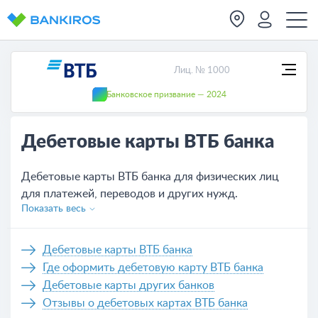
Лиц. № 1000
Банковское призвание — 2024
Дебетовые карты ВТБ банка
Дебетовые карты ВТБ банка для физических лиц
для платежей, переводов и других нужд.
Показать весь
Актуальные условия обслуживания всех карт,
которых на сегодня - 24. Удобное оформление
банковской карты ВТБ банка не выходя из дома,
Дебетовые карты ВТБ банка
нужно только оставить заявку на сайте или же
Где оформить дебетовую карту ВТБ банка
обратиться в отделение банка.
Дебетовые карты других банков
Отзывы о дебетовых картах ВТБ банка