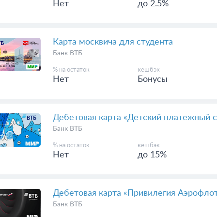
Премиальная универсальная карта МИ
Банк ВТБ
% на остаток
кешбэк
Нет
до 2.5%
Карта москвича для студента
Банк ВТБ
% на остаток
кешбэк
Нет
Бонусы
Дебетовая карта «Детский платежный с
Банк ВТБ
% на остаток
кешбэк
Нет
до 15%