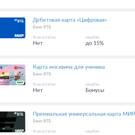
Банк ВТБ
% на остаток
кешбэк
до 13.5%
до 15%
Дебетовая карта «Цифровая»
Банк ВТБ
% на остаток
кешбэк
Нет
до 15%
Карта москвича для ученика
Банк ВТБ
% на остаток
кешбэк
Нет
Бонусы