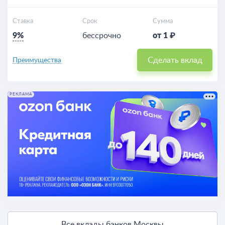
Ставка
Срок
Сумма
9%
бессрочно
от 1 ₽
Сделать вклад
Преимущества
РЕКЛАМА
Все вклады банков Москвы