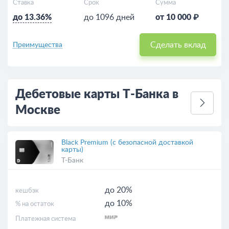
Ставка
Срок
Сумма
до 13.36%
до 1096 дней
от 10 000 ₽
Сделать вклад
Преимущества
Дебетовые карты Т-Банка в
Москве
Black Premium (с безопасной доставкой
карты)
Т-Банк
до 20%
кешбэк
до 10%
% на остаток
Платежная система