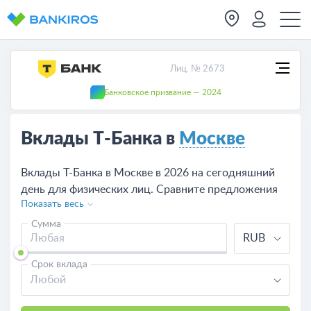
Лиц. № 2673
Банковское призвание — 2024
Вклады Т-Банка в
Москве
Вклады Т-Банка в Москве в 2026 на сегодняшний
день для физических лиц. Сравните предложения
Показать весь
по вкладам в Т-Банке, рассчитайте доходность
калькулятором, оформите депозит на сайте или в
Сумма
RUB
одно из отделений банка в Москве.
Срок вклада
Любой