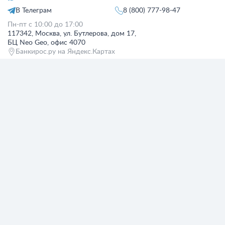
В Телеграм
8 (800) 777-98-47
Пн-пт с 10:00 до 17:00
117342, Москва, ул. Бутлерова, дом 17,
БЦ Neo Geo, офис 4070
Банкирос.ру на Яндекс.Картах
Отписаться
ООО «АРСфин» используются
«cookie» файлы
, для индивидуализации
сервиса, с целью повышения удобства использования веб-сайта. «Cookie»
представляют собой небольшие фрагменты данных, включающие
информацию о прошлых посещениях веб-сайта. Если вы не согласны с
использованием файлов «cookie», просим изменить настройки браузера.
© 2015 - 2026 Bankiros.ru Все права защищены. При использовании
материалов гиперссылка на bankiros.ru обязательна. Содержание сайта не
является рекомендацией или офертой и носит информационно-
справочный характер.
ООО «АРСфин» (ИНН 7722445717, ОГРН 1187746346556) осуществляет
деятельность в области IT
, занимается разработкой и поддержанием
сервиса BANKIROS, который является программным комплексом для
мультифункциональных пользовательских экосистем на основе