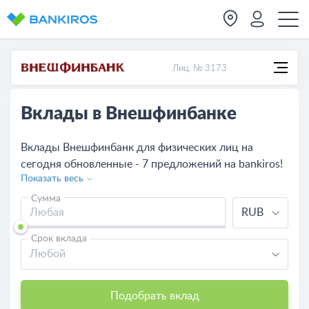
Лиц. № 3173
Вклады в Внешфинбанке
Вклады Внешфинбанк для физических лиц на
сегодня обновленные - 7 предложений на bankiros!
Показать весь
Изучите условия, процентные ставки по вкладам в
Внешфинбанке на сегодняшний день и сравните с
Сумма
RUB
другими банками.
Срок вклада
Любой
Подобрать вклад