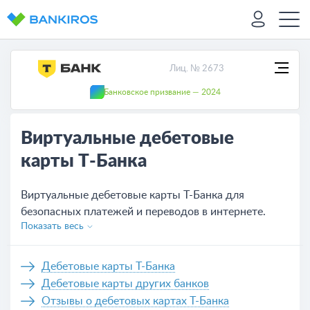
Лиц. № 2673
Банковское призвание — 2024
Виртуальные дебетовые
карты Т-Банка
Виртуальные дебетовые карты Т-Банка для
безопасных платежей и переводов в интернете.
Показать весь
Карты не имеют пластикового носителя, однако
привязаны к счету, с помощью которого можно
совершать все платежи онлайн. Вы можете не
Дебетовые карты Т-Банка
выходя из дома заказать электронную карту Т-
Дебетовые карты других банков
Банка онлайн, оставив заявку на сайте.
Отзывы о дебетовых картах Т-Банка