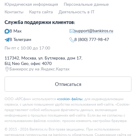
Юридическая информация
Персональные данные
Контакты
Карта сайта
Деятельность в IT
Служба поддержки клиентов:
support@bankiros.ru
В Max
В Телеграм
8 (800) 777-98-47
Пн-пт с 10:00 до 17:00
117342, Москва, ул. Бутлерова, дом 17,
БЦ Neo Geo, офис 4070
Банкирос.ру на Яндекс.Картах
Отписаться
ООО «АРСфин» используются
«cookie» файлы
, для индивидуализации
сервиса, с целью повышения удобства использования веб-сайта. «Cookie»
представляют собой небольшие фрагменты данных, включающие
информацию о прошлых посещениях веб-сайта. Если вы не согласны с
использованием файлов «cookie», просим изменить настройки браузера.
© 2015 - 2026 Bankiros.ru Все права защищены. При использовании
материалов гиперссылка на bankiros.ru обязательна. Содержание сайта не