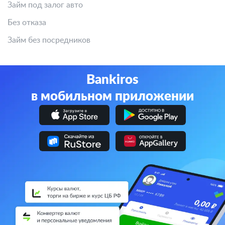
Займ под залог авто
Без отказа
Займ без посредников
Bankiros
в мобильном приложении