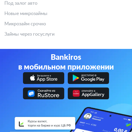
Под залог авто
Новые микрозаймы
Микрозайм срочно
Займы через госуслуги
Bankiros
в мобильном приложении