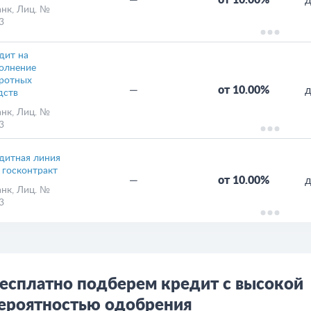
—
от 10.00%
д
анк
, Лиц. №
3
дит на
олнение
ротных
—
от 10.00%
д
дств
анк
, Лиц. №
3
дитная линия
 госконтракт
—
от 10.00%
д
анк
, Лиц. №
3
есплатно подберем кредит с высокой
ероятностью одобрения