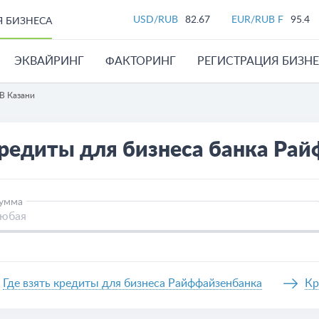
USD/RUB
82.67
EUR/RUB F
95.4
Я БИЗНЕСА
ЭКВАЙРИНГ
ФАКТОРИНГ
РЕГИСТРАЦИЯ БИЗН
В Казани
редиты для бизнеса банка Ра
умма
Где взять кредиты для бизнеса Райффайзенбанка
Кр