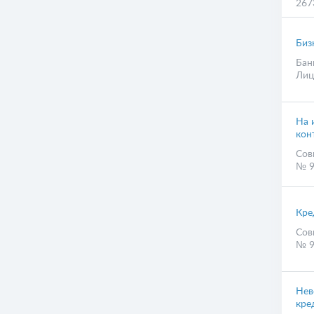
267
Биз
Бан
Лиц
На 
кон
Сов
№ 9
Кре
Сов
№ 9
Нев
кре