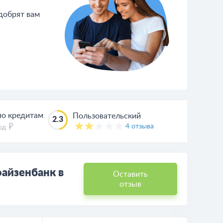
одобрят вам
по кредитам
Пользовательский
2.3
4 отзыва
лрд
файзенбанк в
Оставить
отзыв