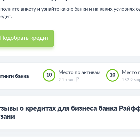
полните анкету и узнайте какие банки и на каких условиях 
едит.
Подобрать кредит
Место по активам
Место 
10
10
тинги банка
2.1 трлн
152.9 м
зывы о кредитах для бизнеса банка Райф
зани