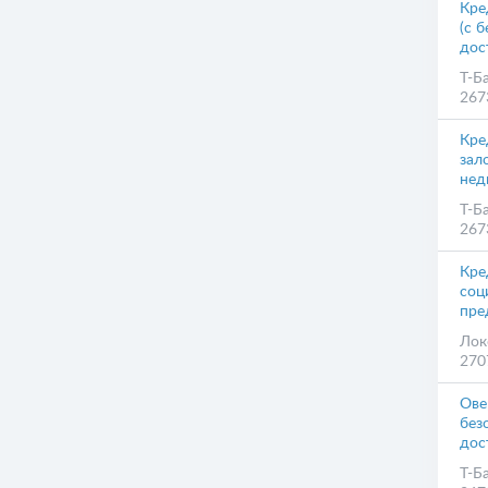
Кре
(с 
дос
Т-Б
267
Кре
зал
нед
Т-Б
267
Кре
соц
пре
Лок
270
Ове
без
дос
Т-Б