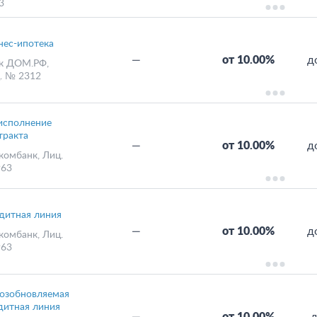
3
нес-ипотека
—
от 10.00%
д
к ДОМ.РФ
,
. № 2312
исполнение
тракта
—
от 10.00%
д
комбанк
, Лиц.
63
дитная линия
—
от 10.00%
д
комбанк
, Лиц.
63
озобновляемая
дитная линия