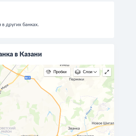
в других банках.
анка в Казани
Пробки
Слои