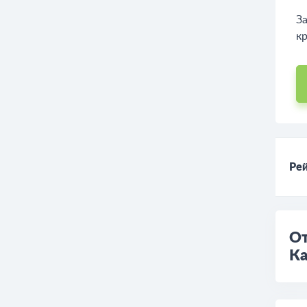
За
кр
Рей
От
Ка