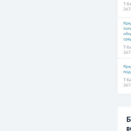
Т-Б
267
Кре
поп
обо
сре
Т-Б
267
Кре
под
Т-Б
267
Б
в