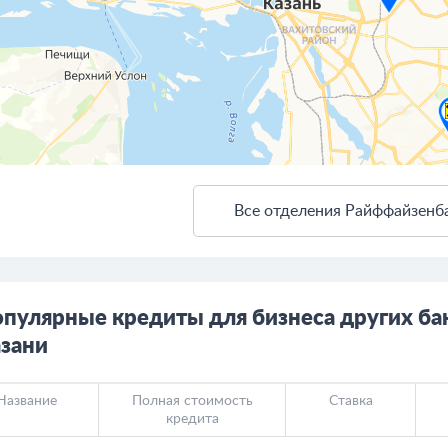
Все отделения Райффайзенба
ткрыть в Яндекс.Картах
Создать свою карту
пулярные кредиты для бизнеса других ба
зани
Название
Полная стоимость
Ставка
кредита