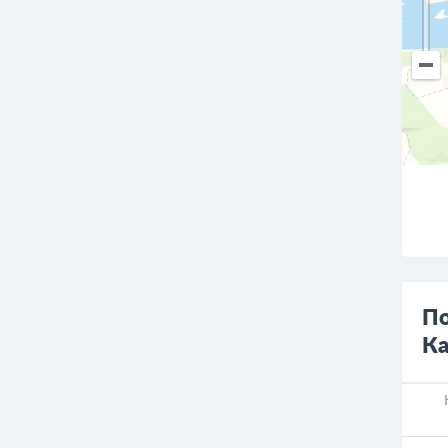
О
По
Ка