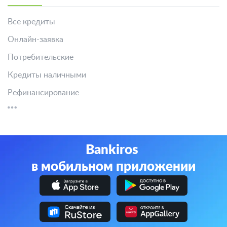
Все кредиты
Онлайн-заявка
Потребительские
Кредиты наличными
Рефинансирование
Bankiros
в мобильном приложении