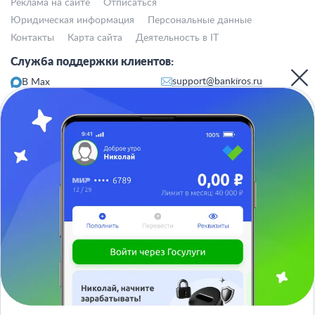
Реклама на сайте
Отписаться
Юридическая информация
Персональные данные
Контакты
Карта сайта
Деятельность в IT
Служба поддержки клиентов:
support@bankiros.ru
В Max
В Телеграм
8 (800) 777-98-47
Пн-пт с 10:00 до 17:00
117342, Москва, ул. Бутлерова, дом 17,
БЦ Neo Geo, офис 4070
Банкирос.ру на Яндекс.Картах
Отписаться
ООО «АРСфин» используются
«cookie» файлы
, для индивидуализации
сервиса, с целью повышения удобства использования веб-сайта. «Cookie»
представляют собой небольшие фрагменты данных, включающие
информацию о прошлых посещениях веб-сайта. Если вы не согласны с
использованием файлов «cookie», просим изменить настройки браузера.
© 2015 - 2026 Bankiros.ru Все права защищены. При использовании