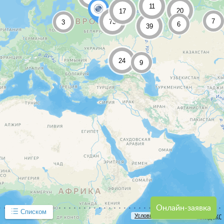
11
20
17
7
73
3
6
39
24
9
Онлайн-заявка
Списком
Условия использования