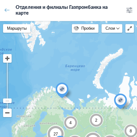
Отделения и филиалы Газпромбанка на
карте
Маршруты
Пробки
Слои
2
4
8
27